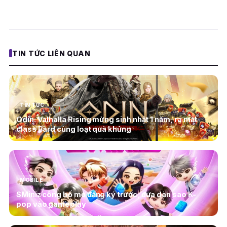
TIN TỨC LIÊN QUAN
TIN TỨC
Odin: Valhalla Rising mừng sinh nhật 1 năm, ra mắt
class Bard cùng loạt quà khủng
MOBILE
SMiniz công bố mở đăng ký trước, đưa dàn sao K-
pop vào gameplay