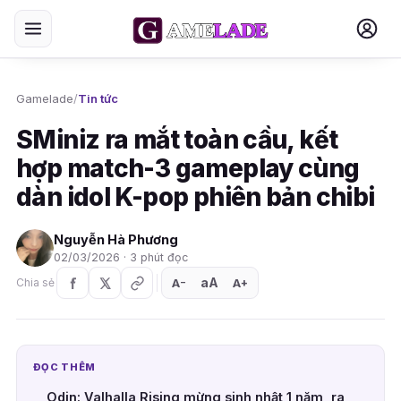
Gamelade
/
Tin tức
SMiniz ra mắt toàn cầu, kết
hợp match-3 gameplay cùng
dàn idol K-pop phiên bản chibi
Nguyễn Hà Phương
02/03/2026 · 3 phút đọc
aA
A
A
Chia sẻ
+
−
ĐỌC THÊM
Odin: Valhalla Rising mừng sinh nhật 1 năm, ra