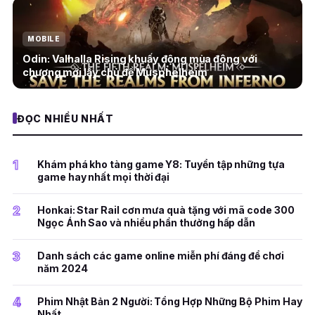
MOBILE
Odin: Valhalla Rising khuấy động mùa đông với
chương mới lấy chủ đề Musphelheim
ĐỌC NHIỀU NHẤT
1
Khám phá kho tàng game Y8: Tuyển tập những tựa
game hay nhất mọi thời đại
2
Honkai: Star Rail cơn mưa quà tặng với mã code 300
Ngọc Ánh Sao và nhiều phần thưởng hấp dẫn
3
Danh sách các game online miễn phí đáng để chơi
năm 2024
4
Phim Nhật Bản 2 Người: Tổng Hợp Những Bộ Phim Hay
Nhất