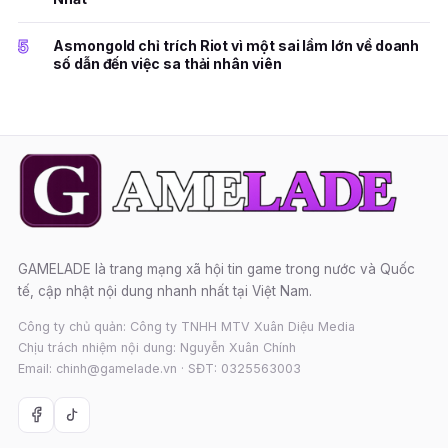
5
Asmongold chỉ trích Riot vì một sai lầm lớn về doanh
số dẫn đến việc sa thải nhân viên
GAMELADE là trang mạng xã hội tin game trong nước và Quốc
tế, cập nhật nội dung nhanh nhất tại Việt Nam.
Công ty chủ quản: Công ty TNHH MTV Xuân Diệu Media
Chịu trách nhiệm nội dung: Nguyễn Xuân Chính
Email: chinh@gamelade.vn · SĐT: 0325563003