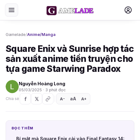
Gamelade
/
Anime/Manga
Square Enix và Sunrise hợp tác
sản xuất anime tiền truyện cho
tựa game Starwing Paradox
Nguyễn Hoàng Long
05/03/2025 · 3 phút đọc
aA
A
A
Chia sẻ
+
−
ĐỌC THÊM
Bí mật mà Square Enix cài vào Final Fantasy 14: