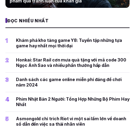
phẩm qua tranh luận của khán giả
ĐỌC NHIỀU NHẤT
1
Khám phá kho tàng game Y8: Tuyển tập những tựa
game hay nhất mọi thời đại
2
Honkai: Star Rail cơn mưa quà tặng với mã code 300
Ngọc Ánh Sao và nhiều phần thưởng hấp dẫn
3
Danh sách các game online miễn phí đáng để chơi
năm 2024
4
Phim Nhật Bản 2 Người: Tổng Hợp Những Bộ Phim Hay
Nhất
5
Asmongold chỉ trích Riot vì một sai lầm lớn về doanh
số dẫn đến việc sa thải nhân viên