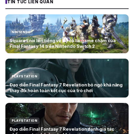
TIN TỨC LIÊN QUAN
NINTENDO
Square Enix lên tiếng về sự cố tải game chậm của
Final Fantasy 14 trên Nintendo Switch 2
PLAYSTATION
Đạo diễn Final Fantasy 7 Revelation bỏ ngỏ khả năng
thay đổi hoàn toàn kết cục của trò chơi
PLAYSTATION
Đạo diễn Final Fantasy 7 Revelation đánh giá tác