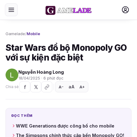
Gamelade
/
Mobile
Star Wars đổ bộ Monopoly GO
với sự kiện đặc biệt
Nguyễn Hoàng Long
18/04/2025 · 6 phút đọc
aA
A
A
Chia sẻ
+
−
ĐỌC THÊM
WWE Generations được công bố cho mobile
The Simpsons chính thức cập bến Monopoly GO!