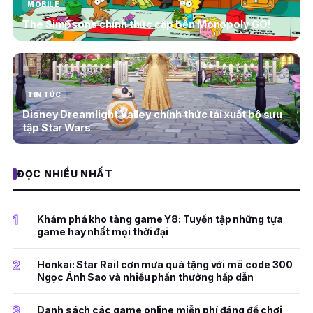
MOBILE
The Simpsons chính thức cập bến Monopoly GO!
TIN TỨC
Disney Dreamlight Valley chính thức tái xuất bộ sưu
tập Star Wars
ĐỌC NHIỀU NHẤT
1
Khám phá kho tàng game Y8: Tuyển tập những tựa
game hay nhất mọi thời đại
2
Honkai: Star Rail cơn mưa quà tặng với mã code 300
Ngọc Ánh Sao và nhiều phần thưởng hấp dẫn
3
Danh sách các game online miễn phí đáng để chơi