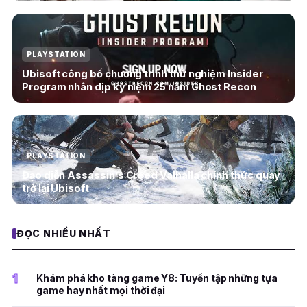
PLAYSTATION
Ubisoft công bố chương trình thử nghiệm Insider
Program nhân dịp kỷ niệm 25 năm Ghost Recon
PLAYSTATION
Đạo diễn Assassin’s Creed Valhalla chính thức quay
trở lại Ubisoft
ĐỌC NHIỀU NHẤT
1
Khám phá kho tàng game Y8: Tuyển tập những tựa
game hay nhất mọi thời đại