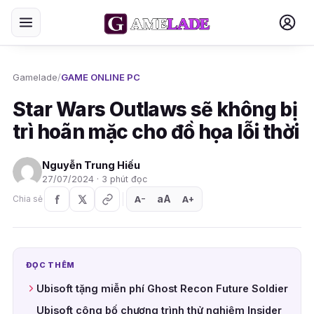
Gamelade
/
GAME ONLINE PC
Star Wars Outlaws sẽ không bị
trì hoãn mặc cho đồ họa lỗi thời
Nguyễn Trung Hiếu
27/07/2024 · 3 phút đọc
aA
A
A
Chia sẻ
+
−
ĐỌC THÊM
Ubisoft tặng miễn phí Ghost Recon Future Soldier
Ubisoft công bố chương trình thử nghiệm Insider