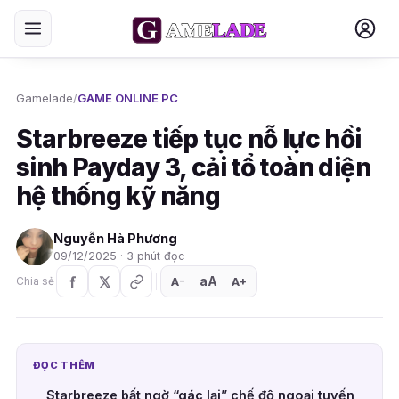
Gamelade
/
GAME ONLINE PC
Starbreeze tiếp tục nỗ lực hồi
sinh Payday 3, cải tổ toàn diện
hệ thống kỹ năng
Nguyễn Hà Phương
09/12/2025 · 3 phút đọc
aA
A
A
Chia sẻ
+
−
ĐỌC THÊM
Starbreeze bất ngờ “gác lại” chế độ ngoại tuyến