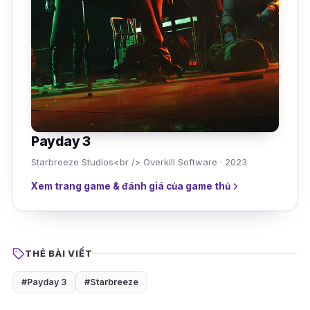
Payday 3
Starbreeze Studios<br /> Overkill Software · 2023
Xem trang game & đánh giá của game thủ
THẺ BÀI VIẾT
#Payday 3
#Starbreeze