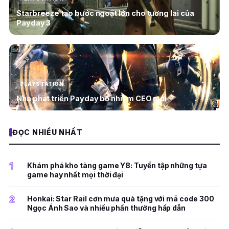
Starbreeze tạo bước ngoặt lớn cho tương lai của
Payday 3
PLAYSTATION
Nhà phát triển Payday bổ nhiệm CEO mới
ĐỌC NHIỀU NHẤT
1
Khám phá kho tàng game Y8: Tuyển tập những tựa
game hay nhất mọi thời đại
2
Honkai: Star Rail cơn mưa quà tặng với mã code 300
Ngọc Ánh Sao và nhiều phần thưởng hấp dẫn