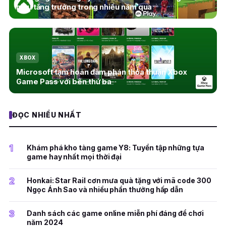
hiệu tăng trưởng trong nhiều năm qua
XBOX
Microsoft tạm hoãn đàm phán thỏa thuận Xbox
Game Pass với bên thứ ba
ĐỌC NHIỀU NHẤT
1
Khám phá kho tàng game Y8: Tuyển tập những tựa
game hay nhất mọi thời đại
2
Honkai: Star Rail cơn mưa quà tặng với mã code 300
Ngọc Ánh Sao và nhiều phần thưởng hấp dẫn
3
Danh sách các game online miễn phí đáng để chơi
năm 2024