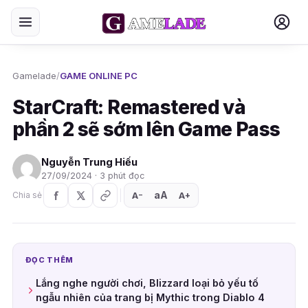
Gamelade
/
GAME ONLINE PC
StarCraft: Remastered và
phần 2 sẽ sớm lên Game Pass
Nguyễn Trung Hiếu
27/09/2024 · 3 phút đọc
aA
A
A
Chia sẻ
+
−
ĐỌC THÊM
Lắng nghe người chơi, Blizzard loại bỏ yếu tố
ngẫu nhiên của trang bị Mythic trong Diablo 4