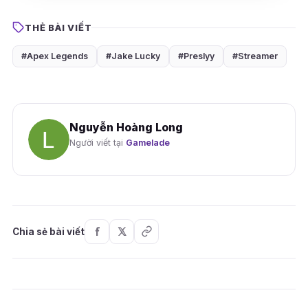
THẺ BÀI VIẾT
#Apex Legends
#Jake Lucky
#Preslyy
#Streamer
Nguyễn Hoàng Long
Người viết tại
Gamelade
Chia sẻ bài viết