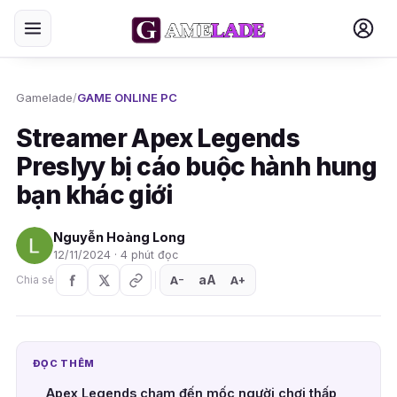
Gamelade
/
GAME ONLINE PC
Streamer Apex Legends
Preslyy bị cáo buộc hành hung
bạn khác giới
Nguyễn Hoàng Long
12/11/2024 · 4 phút đọc
aA
A
A
Chia sẻ
+
−
ĐỌC THÊM
Apex Legends chạm đến mốc người chơi thấp