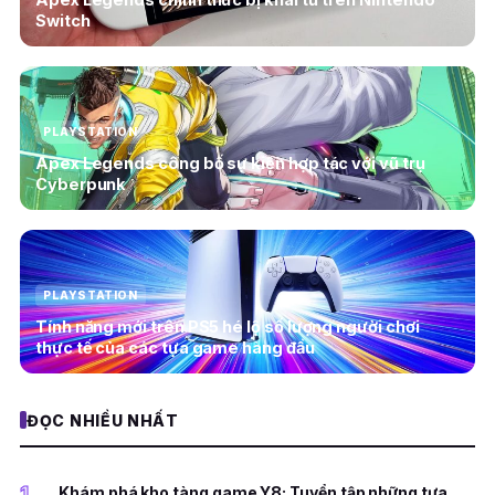
Switch
PLAYSTATION
Apex Legends công bố sự kiện hợp tác với vũ trụ
Cyberpunk
PLAYSTATION
Tính năng mới trên PS5 hé lộ số lượng người chơi
thực tế của các tựa game hàng đầu
ĐỌC NHIỀU NHẤT
1
Khám phá kho tàng game Y8: Tuyển tập những tựa