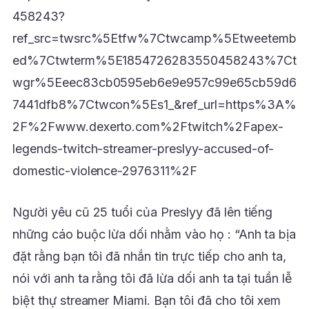
458243?
ref_src=twsrc%5Etfw%7Ctwcamp%5Etweetemb
ed%7Ctwterm%5E1854726283550458243%7Ct
wgr%5Eeec83cb0595eb6e9e957c99e65cb59d6
7441dfb8%7Ctwcon%5Es1_&ref_url=https%3A%
2F%2Fwww.dexerto.com%2Ftwitch%2Fapex-
legends-twitch-streamer-preslyy-accused-of-
domestic-violence-2976311%2F
Người yêu cũ 25 tuổi của Preslyy đã lên tiếng
những cáo buộc lừa dối nhằm vào họ : “Anh ta bịa
đặt rằng bạn tôi đã nhắn tin trực tiếp cho anh ta,
nói với anh ta rằng tôi đã lừa dối anh ta tại tuần lễ
biệt thự streamer Miami. Bạn tôi đã cho tôi xem