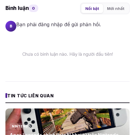
Bình luận
0
Nổi bật
Mới nhất
Bạn phải
đăng nhập
để gửi phản hồi.
B
Chưa có bình luận nào. Hãy là người đầu tiên!
TIN TỨC LIÊN QUAN
NINTENDO
Apex Legends chính thức bị khai tử trên Nintendo