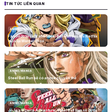
TIN TỨC LIÊN QUAN
ANIME/MANGA
Fan JoJo lo lắng cho Steel Ball Run sau khi Netflix
mua lại Warner Bros
ANIME/MANGA
Steel Ball Run sẽ có anime chuyển thể
ANIME/MANGA
JoJo’s Bizarre Adventure: Steel Ball Run sẽ được