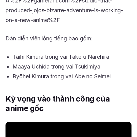
A%2F%2Fgamerant.com%2Fstudio-that-
produced-jojos-bizarre-adventure-is-working-
on-a-new-anime%2F
Dàn diễn viên lồng tiếng bao gồm:
Taihi Kimura trong vai Takeru Narehira
Maaya Uchida trong vai Tsukimiya
Ryōhei Kimura trong vai Abe no Seimei
Kỳ vọng vào thành công của
anime gốc