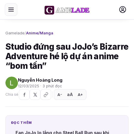
Gamelade
/
Anime/Manga
Studio đứng sau JoJo’s Bizarre
Adventure hé lộ dự án anime
“bom tấn”
Nguyễn Hoàng Long
12/03/2025 · 3 phút đọc
aA
A
A
Chia sẻ
+
−
ĐỌC THÊM
Fan JoJo lo lắng cho Steel Ball Run sau khi