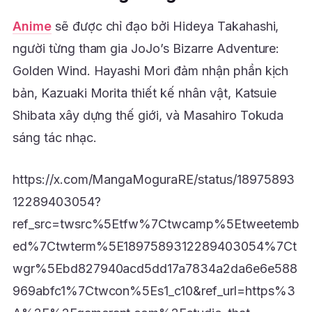
Anime
sẽ được chỉ đạo bởi Hideya Takahashi,
người từng tham gia JoJo’s Bizarre Adventure:
Golden Wind. Hayashi Mori đảm nhận phần kịch
bản, Kazuaki Morita thiết kế nhân vật, Katsuie
Shibata xây dựng thế giới, và Masahiro Tokuda
sáng tác nhạc.
https://x.com/MangaMoguraRE/status/18975893
12289403054?
ref_src=twsrc%5Etfw%7Ctwcamp%5Etweetemb
ed%7Ctwterm%5E1897589312289403054%7Ct
wgr%5Ebd827940acd5dd17a7834a2da6e6e588
969abfc1%7Ctwcon%5Es1_c10&ref_url=https%3