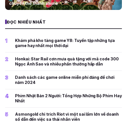
chuyển thể thành anime
ĐỌC NHIỀU NHẤT
1
Khám phá kho tàng game Y8: Tuyển tập những tựa
game hay nhất mọi thời đại
2
Honkai: Star Rail cơn mưa quà tặng với mã code 300
Ngọc Ánh Sao và nhiều phần thưởng hấp dẫn
3
Danh sách các game online miễn phí đáng để chơi
năm 2024
4
Phim Nhật Bản 2 Người: Tổng Hợp Những Bộ Phim Hay
Nhất
5
Asmongold chỉ trích Riot vì một sai lầm lớn về doanh
số dẫn đến việc sa thải nhân viên