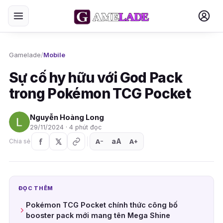
Gamelade
/
Mobile
Sự cố hy hữu với God Pack
trong Pokémon TCG Pocket
Nguyễn Hoàng Long
29/11/2024 · 4 phút đọc
aA
A
A
Chia sẻ
+
−
ĐỌC THÊM
Pokémon TCG Pocket chính thức công bố
booster pack mới mang tên Mega Shine