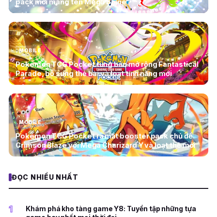
pack mới mang tên Mega Shine
MOBILE
Pokémon TCG Pocket tung bản mở rộng Fantastical
Parade, bổ sung thẻ bài và loạt tính năng mới
MOBILE
Pokémon TCG Pocket ra mắt booster pack chủ đề
Crimson Blaze với Mega Charizard Y và loạt thẻ mới
ĐỌC NHIỀU NHẤT
1
Khám phá kho tàng game Y8: Tuyển tập những tựa