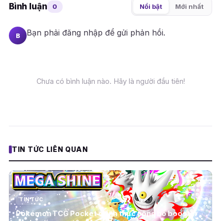
Bình luận
0
Nổi bật
Mới nhất
Bạn phải
đăng nhập
để gửi phản hồi.
B
Chưa có bình luận nào. Hãy là người đầu tiên!
TIN TỨC LIÊN QUAN
TIN TỨC
Pokémon TCG Pocket chính thức công bố booster