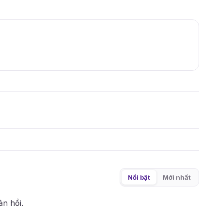
Nổi bật
Mới nhất
ản hồi.