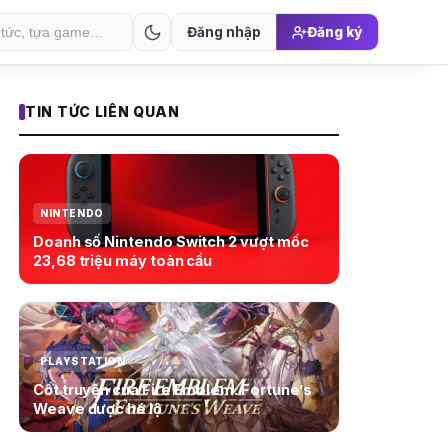
Đăng nhập
Đăng ký
TIN TỨC LIÊN QUAN
NINTENDO
Doanh số Nintendo Switch 2 vượt mốc
23,68 triệu máy toàn cầu
PLAYSTATION
Cốt truyện của Fire Emblem: Fortune’s
Weave được hé lộ