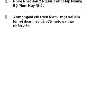
4
Phim Nhật Bản 2 Người: Tổng Hợp Những
Bộ Phim Hay Nhất
5
Asmongold chỉ trích Riot vì một sai lầm
lớn về doanh số dẫn đến việc sa thải
nhân viên