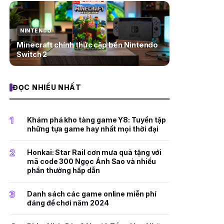
NINTENDO
Minecraft chính thức cập bến Nintendo
Switch 2
ĐỌC NHIỀU NHẤT
1
Khám phá kho tàng game Y8: Tuyển tập
những tựa game hay nhất mọi thời đại
2
Honkai: Star Rail cơn mưa quà tặng với
mã code 300 Ngọc Ánh Sao và nhiều
phần thưởng hấp dẫn
3
Danh sách các game online miễn phí
đáng để chơi năm 2024