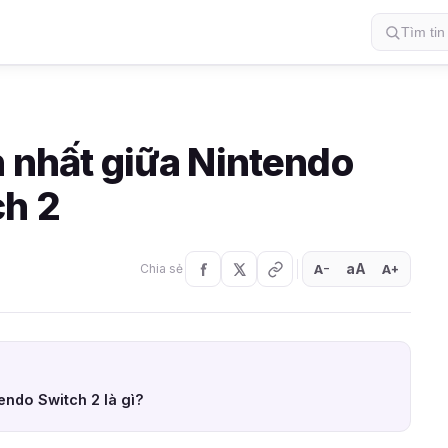
n nhất giữa Nintendo
ch 2
aA
A
A
Chia sẻ
+
−
endo Switch 2 là gì?