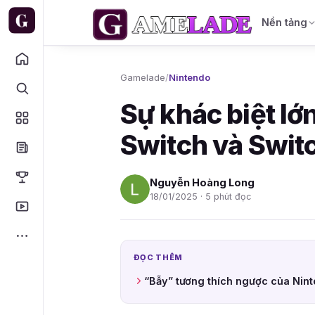
Nền tảng
Gamelade
/
Nintendo
Sự khác biệt lớ
Switch và Swit
Nguyễn Hoàng Long
18/01/2025 · 5 phút đọc
ĐỌC THÊM
“Bẫy” tương thích ngược của Nint