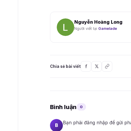
Nguyễn Hoàng Long
Người viết tại
Gamelade
Chia sẻ bài viết
Bình luận
0
Bạn phải
đăng nhập
để gửi ph
B