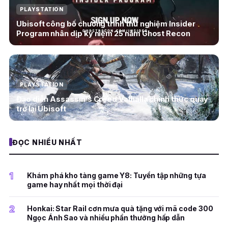
PLAYSTATION
Ubisoft công bố chương trình thử nghiệm Insider
Program nhân dịp kỷ niệm 25 năm Ghost Recon
PLAYSTATION
Đạo diễn Assassin’s Creed Valhalla chính thức quay
trở lại Ubisoft
ĐỌC NHIỀU NHẤT
1
Khám phá kho tàng game Y8: Tuyển tập những tựa
game hay nhất mọi thời đại
2
Honkai: Star Rail cơn mưa quà tặng với mã code 300
Ngọc Ánh Sao và nhiều phần thưởng hấp dẫn