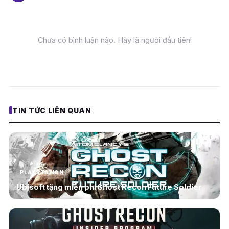
Chưa có bình luận nào. Hãy là người đầu tiên!
TIN TỨC LIÊN QUAN
PLAYSTATION
Ubisoft tặng miễn phí Ghost Recon Future Soldier