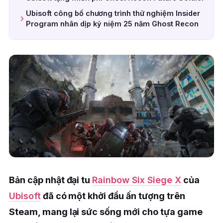
Ubisoft công bố chương trình thử nghiệm Insider
Program nhân dịp kỷ niệm 25 năm Ghost Recon
Bản cập nhật đại tu
Rainbow Six Siege X
của
Ubisoft
đã có một khởi đầu ấn tượng trên
Steam, mang lại sức sống mới cho tựa game