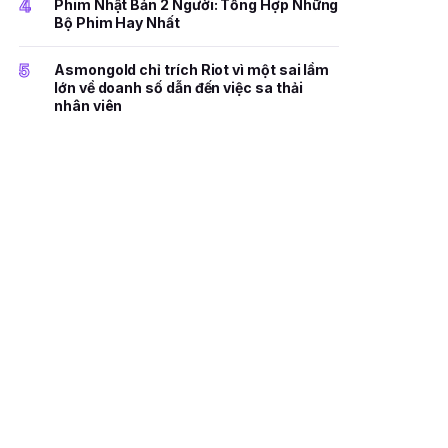
4
Phim Nhật Bản 2 Người: Tổng Hợp Những
Bộ Phim Hay Nhất
5
Asmongold chỉ trích Riot vì một sai lầm
lớn về doanh số dẫn đến việc sa thải
nhân viên