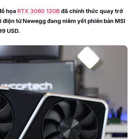
đồ họa
RTX 3060 12GB
đã chính thức quay trở
mại điện tử Newegg đang niêm yết phiên bản MSI
99 USD.