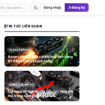
Đăng nhập
Đăng ký
TIN TỨC LIÊN QUAN
PLAYSTATION
Asus vướng tranh cãi khi hủy đơn hàng
RTX 5090 của khách hàng
GAME ONLINE PC
Giá card đồ họa Nvidia tiếp tục tăng phi
mã trong năm 2026