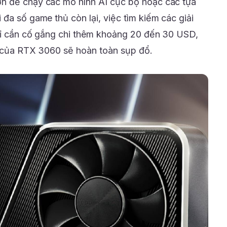
n để chạy các mô hình AI cục bộ hoặc các tựa
đa số game thủ còn lại, việc tìm kiếm các giải
Chỉ cần cố gắng chi thêm khoảng 20 đến 30 USD,
h của RTX 3060 sẽ hoàn toàn sụp đổ.