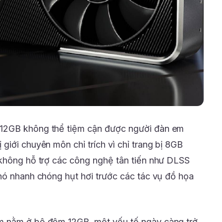
12GB không thể tiệm cận được người đàn em
iới chuyên môn chỉ trích vì chỉ trang bị 8GB
 không hỗ trợ các công nghệ tân tiến như DLSS
nó nhanh chóng hụt hơi trước các tác vụ đồ họa
m nằm ở bộ đệm 12GB, một yếu tố ngày càng trở