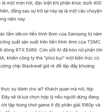
 là một món hời, đặc biệt khi phân khúc dưới 400
ên, đằng sau sự trở lại này lại là một câu chuyện
ong năm nay.
ác tấm silicon tiến trình 8nm của Samsung từ năm
công suất sản xuất trên tiến trình 4nm của TSMC
i dòng RTX 5060. Cơn sốt AI đã bòn rút phần lớn
A, khiến công ty thà “phủi bụi” một kiến trúc cũ
 lượng chip Blackwell giá rẻ để lấp đầy khoảng
thực sự dành cho ai? Khách quan mà nói, tệp
 Đây sẽ là lựa chọn hợp lý nếu người dùng đang
chỉ tập trung chơi game ở độ phân giải 1080p và