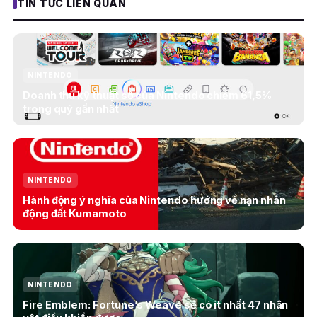
TIN TỨC LIÊN QUAN
NINTENDO
Doanh thu kỹ thuật số của Nintendo chiếm 61,5%
trong quý gần nhất
NINTENDO
Hành động ý nghĩa của Nintendo hướng về nạn nhân
động đất Kumamoto
NINTENDO
Fire Emblem: Fortune’s Weave sẽ có ít nhất 47 nhân