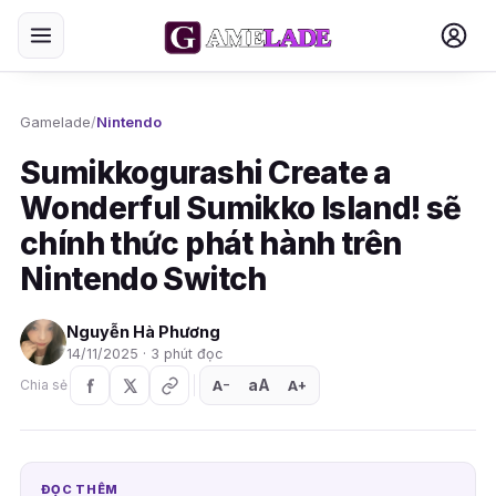
Gamelade
/
Nintendo
Sumikkogurashi Create a
Wonderful Sumikko Island! sẽ
chính thức phát hành trên
Nintendo Switch
Nguyễn Hà Phương
14/11/2025 · 3 phút đọc
aA
A
A
Chia sẻ
+
−
ĐỌC THÊM