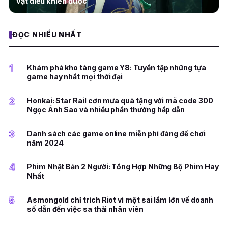
vật điều khiển được
ĐỌC NHIỀU NHẤT
1
Khám phá kho tàng game Y8: Tuyển tập những tựa
game hay nhất mọi thời đại
2
Honkai: Star Rail cơn mưa quà tặng với mã code 300
Ngọc Ánh Sao và nhiều phần thưởng hấp dẫn
3
Danh sách các game online miễn phí đáng để chơi
năm 2024
4
Phim Nhật Bản 2 Người: Tổng Hợp Những Bộ Phim Hay
Nhất
5
Asmongold chỉ trích Riot vì một sai lầm lớn về doanh
số dẫn đến việc sa thải nhân viên