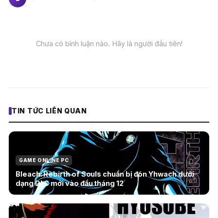
Chưa có bình luận nào. Hãy là người đầu tiên!
TIN TỨC LIÊN QUAN
GAME ONLINE PC
Bleach: Rebirth of Souls chuẩn bị đón Yhwach dưới
dạng DLC mới vào đầu tháng 12