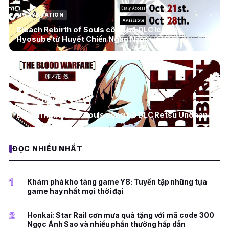
PLAYSTATION
Bleach Rebirth of Souls công bố DLC Ichibe
Hyosube từ Huyết Chiến Ngàn Năm
PLAYSTATION
Bleach Rebirth of Souls công bố DLC Retsu Unohana
ĐỌC NHIỀU NHẤT
1
Khám phá kho tàng game Y8: Tuyển tập những tựa
game hay nhất mọi thời đại
2
Honkai: Star Rail cơn mưa quà tặng với mã code 300
Ngọc Ánh Sao và nhiều phần thưởng hấp dẫn