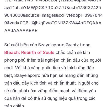
aw21uhahYMWj2CKPffXb2ZfU&ust=173632425
9043000&source=images&cd=vfe&opi=8997844
9&ved=0CBUQjhxqFwoTCNiI3ZKW44oDFQAAA
AAdAAAAABAE
Sự xuất hiện của Szayelaporro Grantz trong
Bleach: Rebirth of Souls
chắc chắn sẽ làm
phong phú thêm trải nghiệm chiến đấu của người
chơi. Với khả năng phân tích và thích ứng đặc
biệt, Szayelaporro hứa hẹn sẽ mang đến những
trận đấu đầy kịch tính và chiến thuật. Người chơi
sẽ cần phải nắm vững điểm mạnh và điểm yếu
của hắn để có thể sử dụng hiệu quả trong các
trận chiến.