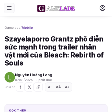
Gamelade
/
Mobile
Szayelaporro Grantz phô diễn
sức mạnh trong trailer nhân
vật mới của Bleach: Rebirth of
Souls
Nguyễn Hoàng Long
07/01/2025 · 3 phút đọc
aA
A
A
Chia sẻ
+
−
ĐỌC THÊM