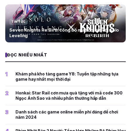
TIN TỨC
Seven Knights Re:Birth công bố màn collab với Solo
Leveling
ĐỌC NHIỀU NHẤT
1
Khám phá kho tàng game Y8: Tuyển tập những tựa
game hay nhất mọi thời đại
2
Honkai: Star Rail cơn mưa quà tặng với mã code 300
Ngọc Ánh Sao và nhiều phần thưởng hấp dẫn
3
Danh sách các game online miễn phí đáng để chơi
năm 2024
Phim Nhật Bản 2 Người: Tổng Hợp Những Bộ Phim Hay