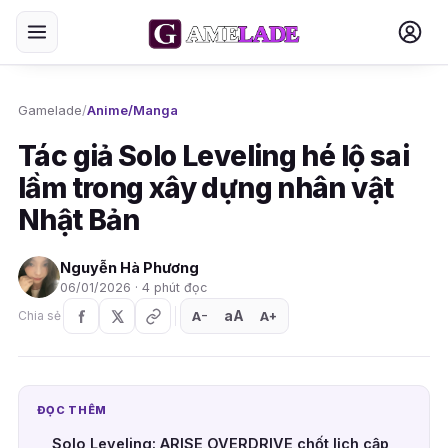
Gamelade
/
Anime/Manga
Tác giả Solo Leveling hé lộ sai
lầm trong xây dựng nhân vật
Nhật Bản
Nguyễn Hà Phương
06/01/2026 · 4 phút đọc
aA
A
A
Chia sẻ
+
−
ĐỌC THÊM
Solo Leveling: ARISE OVERDRIVE chốt lịch cập