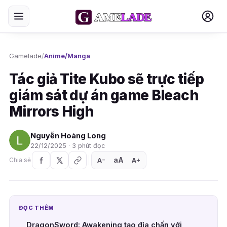
Gamelade
/
Anime/Manga
Tác giả Tite Kubo sẽ trực tiếp
giám sát dự án game Bleach
Mirrors High
Nguyễn Hoàng Long
22/12/2025 · 3 phút đọc
aA
A
A
Chia sẻ
+
−
ĐỌC THÊM
DragonSword: Awakening tạo địa chấn với