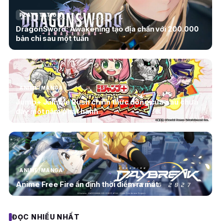
PLAYSTATION
DragonSword: Awakening tạo địa chấn với 200.000
bản chỉ sau một tuần
ANIME/MANGA
Jump+ Jumble Rush chính thức đóng cửa sau chưa
đầy một năm phát hành
ANIME/MANGA
Anime Free Fire ấn định thời điểm ra mắt
ĐỌC NHIỀU NHẤT