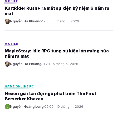
MOBILE
KartRider Rush+ ra mắt sự kiện kỷ niệm 6 năm ra
mắt
Nguyễn Hà Phương
17:55 · 6 tháng 5, 2026
N
E
MOBILE
MapleStory: Idle RPG tung sự kiện lớn mừng nửa
năm ra mắt
Nguyễn Hà Phương
11:28 · 5 tháng 5, 2026
N
E
GAME ONLINE PC
Nexon giải tán đội ngũ phát triển The First
Berserker Khazan
Nguyễn Hoàng Long
09:09 · 10 tháng 4, 2026
N
E