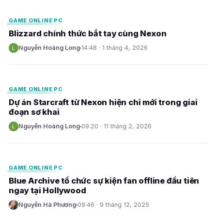
GAME ONLINE PC
Blizzard chính thức bắt tay cùng Nexon
Nguyễn Hoàng Long
14:48 · 1 tháng 4, 2026
N
E
GAME ONLINE PC
Dự án Starcraft từ Nexon hiện chỉ mới trong giai
đoạn sơ khai
Nguyễn Hoàng Long
09:20 · 11 tháng 2, 2026
N
E
GAME ONLINE PC
Blue Archive tổ chức sự kiện fan offline đầu tiên
ngay tại Hollywood
Nguyễn Hà Phương
09:46 · 9 tháng 12, 2025
N