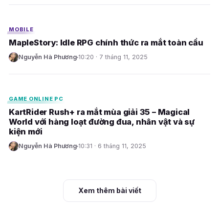
E
MOBILE
MapleStory: Idle RPG chính thức ra mắt toàn cầu
Nguyễn Hà Phương
10:20 · 7 tháng 11, 2025
N
E
GAME ONLINE PC
KartRider Rush+ ra mắt mùa giải 35 – Magical
World với hàng loạt đường đua, nhân vật và sự
kiện mới
Nguyễn Hà Phương
10:31 · 6 tháng 11, 2025
N
Xem thêm bài viết