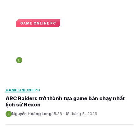
GAME ONLINE PC
Blue Archive chính thức tương
thích hoàn toàn với máy chơi game
cầm tay Steam Deck
Nguyễn Hoàng Long
09:36 · 27 tháng 5, 2026
N
E
E
GAME ONLINE PC
ARC Raiders trở thành tựa game bán chạy nhất
lịch sử Nexon
Nguyễn Hoàng Long
15:38 · 18 tháng 5, 2026
N
E