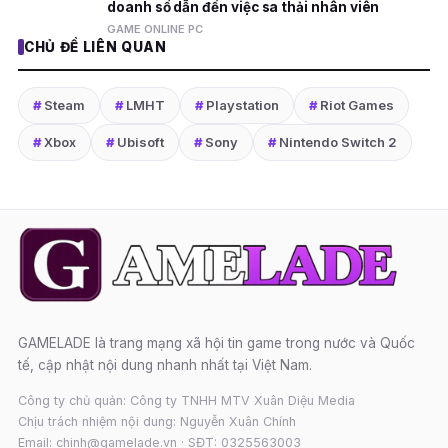
doanh số dẫn đến việc sa thải nhân viên
GAME ONLINE PC
CHỦ ĐỀ LIÊN QUAN
#
Steam
#
LMHT
#
Playstation
#
Riot Games
#
Xbox
#
Ubisoft
#
Sony
#
Nintendo Switch 2
GAMELADE là trang mạng xã hội tin game trong nước và Quốc
tế, cập nhật nội dung nhanh nhất tại Việt Nam.
Công ty chủ quản: Công ty TNHH MTV Xuân Diệu Media
Chịu trách nhiệm nội dung: Nguyễn Xuân Chính
Email: chinh@gamelade.vn · SĐT: 0325563003