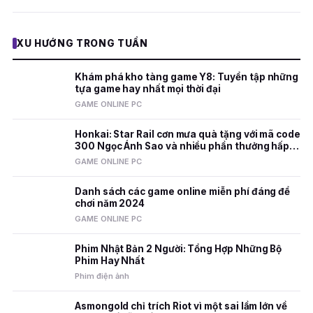
XU HƯỚNG TRONG TUẦN
Khám phá kho tàng game Y8: Tuyển tập những
tựa game hay nhất mọi thời đại
GAME ONLINE PC
Honkai: Star Rail cơn mưa quà tặng với mã code
300 Ngọc Ánh Sao và nhiều phần thưởng hấp
dẫn
GAME ONLINE PC
Danh sách các game online miễn phí đáng để
chơi năm 2024
GAME ONLINE PC
Phim Nhật Bản 2 Người: Tổng Hợp Những Bộ
Phim Hay Nhất
Phim điện ảnh
Asmongold chỉ trích Riot vì một sai lầm lớn về