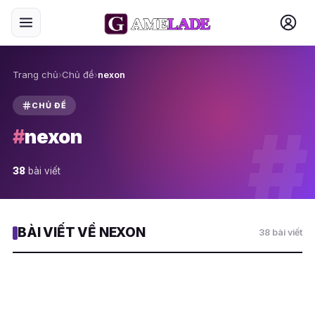
Trang chủ
›
Chủ đề
›
nexon
CHỦ ĐỀ
#
#
nexon
38
bài viết
BÀI VIẾT VỀ NEXON
38 bài viết