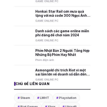
nhất mọi thời đại
GAME ONLINE PC
Honkai: Star Rail cơn mưa quà
tặng với mã code 300 Ngọc Ánh
Sao và nhiều phần thưởng hấp
GAME ONLINE PC
dẫn
Danh sách các game online miễn
phí đáng để chơi năm 2024
GAME ONLINE PC
Phim Nhật Bản 2 Người: Tổng Hợp
Những Bộ Phim Hay Nhất
Phim điện ảnh
Asmongold chỉ trích Riot vì một
sai lầm lớn về doanh số dẫn đến
việc sa thải nhân viên
GAME ONLINE PC
CHỦ ĐỀ LIÊN QUAN
#
Steam
#
LMHT
#
Playstation
#
Riot Games
#
Xbox
#
Ubisoft