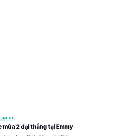
n kỷ niệm series Arcane
25
LINE PC
 mùa 2 đại thắng tại Emmy