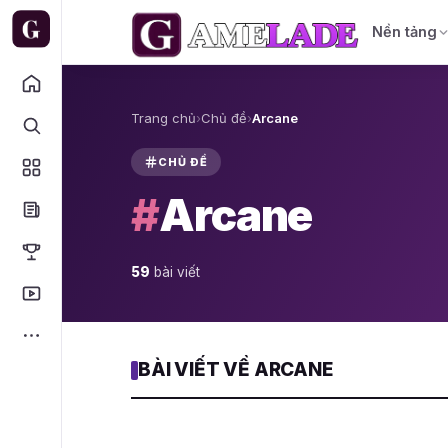
Nền tảng
Trang chủ
›
Chủ đề
›
Arcane
CHỦ ĐỀ
#
Arcane
59
bài viết
BÀI VIẾT VỀ ARCANE