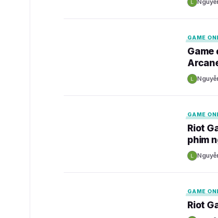
Nguyễ
N
GAMELADE
GAME ON
Game đ
Arcan
Nguyễ
N
GAMELADE
GAME ON
Riot G
phim n
Nguyễ
N
GAMELADE
GAME ON
Riot G