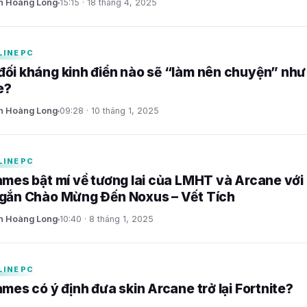
n Hoàng Long
15:15 · 18 tháng 4, 2025
LINE PC
ối kháng kinh điển nào sẽ “làm nên chuyện” như
e?
n Hoàng Long
09:28 · 10 tháng 1, 2025
LINE PC
ames bật mí về tương lai của LMHT và Arcane với
gắn Chào Mừng Đến Noxus – Vết Tích
n Hoàng Long
10:40 · 8 tháng 1, 2025
LINE PC
ames có ý định đưa skin Arcane trở lại Fortnite?