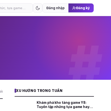
Đăng nhập
Đăng ký
#
XU HƯỚNG TRONG TUẦN
ết
Khám phá kho tàng game Y8:
Tuyển tập những tựa game hay