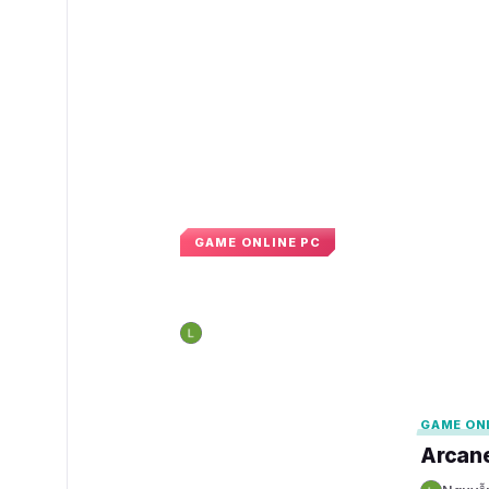
GAME ONLINE PC
LMHT công bố sự kiệ
Nguyễn Hoàng Long
10:23 · 7 tháng 10, 20
N
GAMELADE
GAMELADE
GAME ON
Arcane