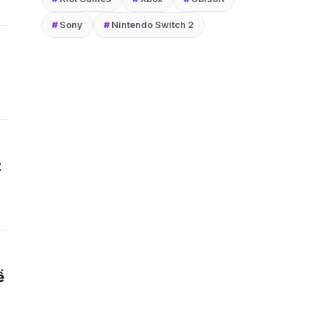
#
Sony
#
Nintendo Switch 2
t
ể