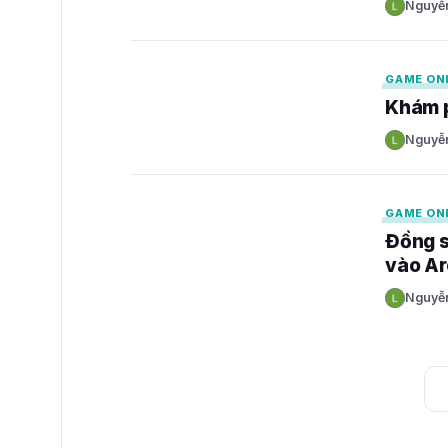
Nguyễ
N
GAMELADE
GAME ON
Khám p
Nguyễ
N
GAMELADE
GAME ON
Đồng s
vào A
Nguyễ
N