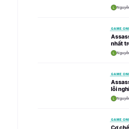
Nguyễ
N
GAMELADE
GAME ON
Assass
nhất t
Nguyễ
N
GAMELADE
GAME ON
Assass
lỗi ng
Nguyễ
N
GAMELADE
GAME ON
Cơ chế