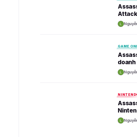
Assass
Attack
Nguyễ
N
GAMELADE
GAME ON
Assass
doanh 
Nguyễ
N
GAMELADE
NINTEND
Assass
Ninten
Nguyễ
N