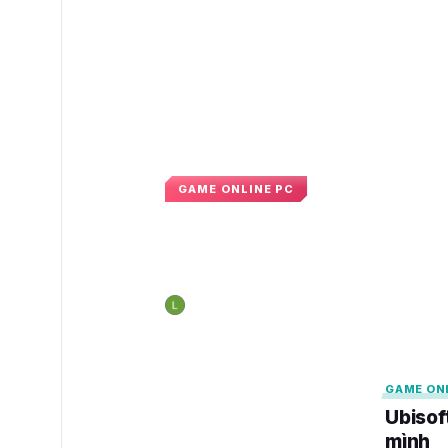
GAME ONLINE PC
Xbox bất ngờ tặng m
của Ubisoft cho ngư
Nguyễn Hoàng Long
09:22 · 28 tháng 7, 2
N
GAMELADE
GAMELADE
GAME ON
Ubisof
mình