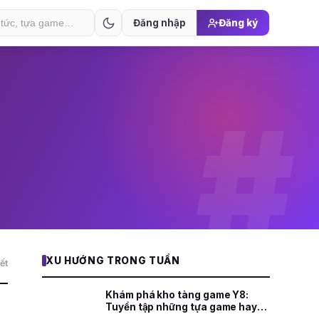
Đăng nhập
Đăng ký
#
XU HƯỚNG TRONG TUẦN
ết
Khám phá kho tàng game Y8:
Tuyển tập những tựa game hay