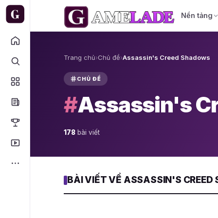
Nền tảng
Trang chủ
›
Chủ đề
›
Assassin's Creed Shadows
CHỦ ĐỀ
#
Assassin's C
178
bài viết
BÀI VIẾT VỀ ASSASSIN'S CREE