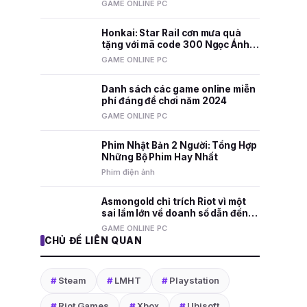
nhất mọi thời đại
GAME ONLINE PC
Honkai: Star Rail cơn mưa quà
tặng với mã code 300 Ngọc Ánh
Sao và nhiều phần thưởng hấp
GAME ONLINE PC
dẫn
Danh sách các game online miễn
phí đáng để chơi năm 2024
GAME ONLINE PC
Phim Nhật Bản 2 Người: Tổng Hợp
Những Bộ Phim Hay Nhất
Phim điện ảnh
Asmongold chỉ trích Riot vì một
sai lầm lớn về doanh số dẫn đến
việc sa thải nhân viên
GAME ONLINE PC
CHỦ ĐỀ LIÊN QUAN
#
Steam
#
LMHT
#
Playstation
#
Riot Games
#
Xbox
#
Ubisoft