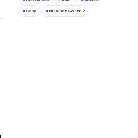
#
Sony
#
Nintendo Switch 2
ự