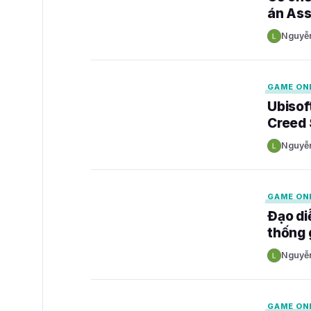
án Ass
Nguyễ
N
GAMELADE
GAME ON
Ubisof
Creed
Nguyễ
N
GAMELADE
GAME ON
Đạo di
thống 
Nguyễ
N
GAMELADE
GAME ON