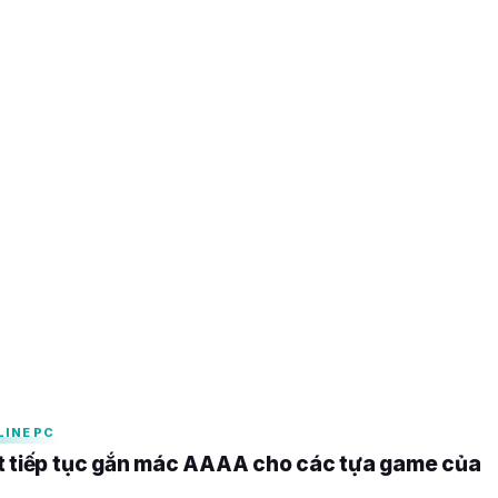
iễn phí các tựa game
ời dùng
026
LINE PC
t tiếp tục gắn mác AAAA cho các tựa game của