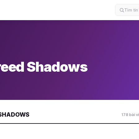
reed Shadows
D SHADOWS
178 bài vi