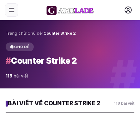
Trang chủ
›
Chủ đề
›
Counter Strike 2
CHỦ ĐỀ
#
#
Counter Strike 2
119
bài viết
BÀI VIẾT VỀ COUNTER STRIKE 2
119 bài viết