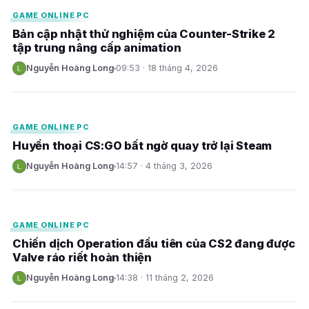
GAME ONLINE PC
Bản cập nhật thử nghiệm của Counter-Strike 2
tập trung nâng cấp animation
Nguyễn Hoàng Long
09:53 · 18 tháng 4, 2026
N
E
GAME ONLINE PC
Huyền thoại CS:GO bất ngờ quay trở lại Steam
Nguyễn Hoàng Long
14:57 · 4 tháng 3, 2026
N
E
GAME ONLINE PC
Chiến dịch Operation đầu tiên của CS2 đang được
Valve ráo riết hoàn thiện
Nguyễn Hoàng Long
14:38 · 11 tháng 2, 2026
N
E