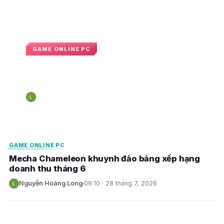
GAME ONLINE PC
Lỗi ném lựu đạn xuyên tường trong
CS2
Nguyễn Hoàng Long
14:55 · 31 tháng 7, 2026
N
E
E
GAME ONLINE PC
Mecha Chameleon khuynh đảo bảng xếp hạng
doanh thu tháng 6
Nguyễn Hoàng Long
09:10 · 28 tháng 7, 2026
N
E