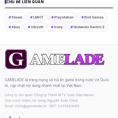
CHỦ ĐỀ LIÊN QUAN
#
Steam
#
LMHT
#
Playstation
#
Riot Games
#
Xbox
#
Ubisoft
#
Sony
#
Nintendo Switch 2
GAMELADE là trang mạng xã hội tin game trong nước và Quốc
tế, cập nhật nội dung nhanh nhất tại Việt Nam.
Công ty chủ quản: Công ty TNHH MTV Xuân Diệu Media
Chịu trách nhiệm nội dung: Nguyễn Xuân Chính
Email: chinh@gamelade.vn · SĐT: 0325563003