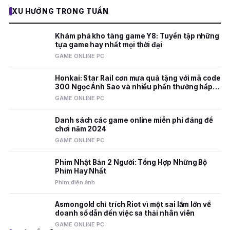
XU HƯỚNG TRONG TUẦN
Khám phá kho tàng game Y8: Tuyển tập những
tựa game hay nhất mọi thời đại
GAME ONLINE PC
Honkai: Star Rail cơn mưa quà tặng với mã code
300 Ngọc Ánh Sao và nhiều phần thưởng hấp
dẫn
GAME ONLINE PC
Danh sách các game online miễn phí đáng để
chơi năm 2024
GAME ONLINE PC
Phim Nhật Bản 2 Người: Tổng Hợp Những Bộ
Phim Hay Nhất
Phim điện ảnh
Asmongold chỉ trích Riot vì một sai lầm lớn về
doanh số dẫn đến việc sa thải nhân viên
GAME ONLINE PC