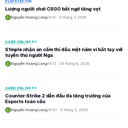
PLAYSTATION
Lượng người chơi CSGO bất ngờ tăng vọt
Nguyễn Hoàng Long
14:51 · 6 tháng 7, 2026
N
E
GAME ONLINE PC
S1mple nhận án cấm thi đấu một năm vì bắt tay với
tuyển thủ người Nga
Nguyễn Hoàng Long
14:12 · 29 tháng 6, 2026
N
E
GAME ONLINE PC
Counter-Strike 2 dẫn đầu đà tăng trưởng của
Esports toàn cầu
Nguyễn Hoàng Long
10:07 · 9 tháng 5, 2026
N
E