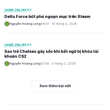
GAME ONLINE PC
Delta Force bứt phá ngoạn mục trên Steam
Nguyễn Hoàng Long
09:01 · 10 tháng 2, 2026
N
E
GAME ONLINE PC
Sao trẻ Chelsea gây sốc khi bất ngờ bị khóa tài
khoản CS2
Nguyễn Hoàng Long
15:08 · 5 tháng 2, 2026
N
Xem thêm bài viết