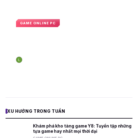
GAME ONLINE PC
Battlefield sẽ có những thay đổi và
cập nhật đáng mong đợi vào năm
2025
Nguyễn Hoàng Long
22:05 · 2 tháng 1, 2025
N
E
XU HƯỚNG TRONG TUẦN
Khám phá kho tàng game Y8: Tuyển tập những
tựa game hay nhất mọi thời đại