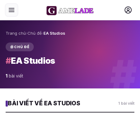
Trang chủ
›
Chủ đề
›
EA Studios
CHỦ ĐỀ
#
#
EA Studios
1
bài viết
BÀI VIẾT VỀ EA STUDIOS
1 bài viết