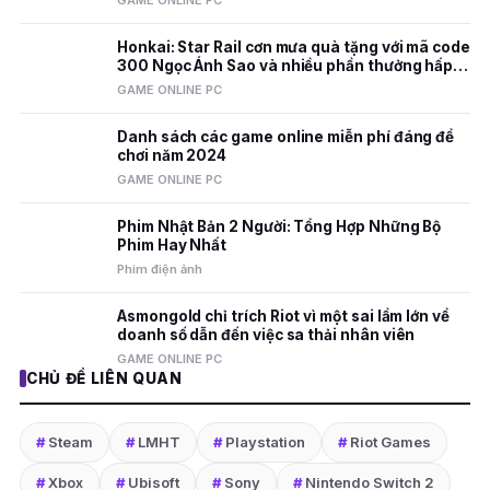
GAME ONLINE PC
Honkai: Star Rail cơn mưa quà tặng với mã code
300 Ngọc Ánh Sao và nhiều phần thưởng hấp
dẫn
GAME ONLINE PC
Danh sách các game online miễn phí đáng để
chơi năm 2024
GAME ONLINE PC
Phim Nhật Bản 2 Người: Tổng Hợp Những Bộ
Phim Hay Nhất
Phim điện ảnh
Asmongold chỉ trích Riot vì một sai lầm lớn về
doanh số dẫn đến việc sa thải nhân viên
GAME ONLINE PC
CHỦ ĐỀ LIÊN QUAN
#
Steam
#
LMHT
#
Playstation
#
Riot Games
#
Xbox
#
Ubisoft
#
Sony
#
Nintendo Switch 2