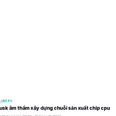
ức các cao thủ LMHT
25
LINE PC
usk âm thầm xây dựng chuỗi sản xuất chip cpu