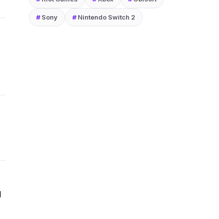
#
Sony
#
Nintendo Switch 2
g