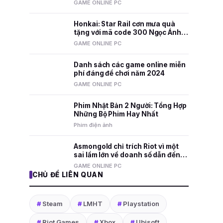
nhất mọi thời đại
GAME ONLINE PC
Honkai: Star Rail cơn mưa quà
tặng với mã code 300 Ngọc Ánh
Sao và nhiều phần thưởng hấp
GAME ONLINE PC
dẫn
Danh sách các game online miễn
phí đáng để chơi năm 2024
GAME ONLINE PC
Phim Nhật Bản 2 Người: Tổng Hợp
Những Bộ Phim Hay Nhất
Phim điện ảnh
Asmongold chỉ trích Riot vì một
sai lầm lớn về doanh số dẫn đến
việc sa thải nhân viên
GAME ONLINE PC
CHỦ ĐỀ LIÊN QUAN
#
Steam
#
LMHT
#
Playstation
#
Riot Games
#
Xbox
#
Ubisoft