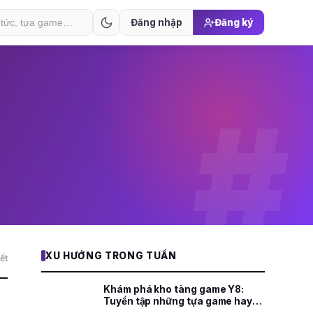
Đăng nhập
Đăng ký
#
XU HƯỚNG TRONG TUẦN
ết
Khám phá kho tàng game Y8:
Tuyển tập những tựa game hay