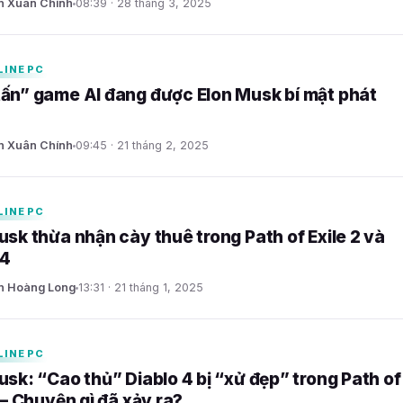
n Xuân Chính
08:39 · 28 tháng 3, 2025
LINE PC
ấn” game AI đang được Elon Musk bí mật phát
n Xuân Chính
09:45 · 21 tháng 2, 2025
LINE PC
usk thừa nhận cày thuê trong Path of Exile 2 và
 4
n Hoàng Long
13:31 · 21 tháng 1, 2025
LINE PC
usk: “Cao thủ” Diablo 4 bị “xử đẹp” trong Path of
 – Chuyện gì đã xảy ra?