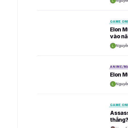
Nguyễ
N
GAMELADE
GAME ON
Elon M
vào n
Nguyễ
N
GAMELADE
ANIME/M
Elon M
Nguyễ
N
GAMELADE
GAME ON
Assass
thẳng