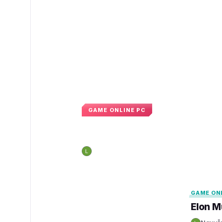
GAME ONLINE PC
Elon Musk thách th
Nguyễn Hoàng Long
11:31 · 26 tháng 11, 20
N
GAMELADE
GAMELADE
GAME ON
Elon M