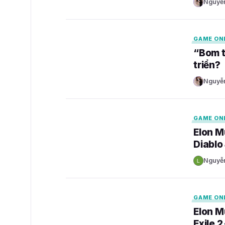
Nguyễ
N
GAMELADE
GAME ON
“Bom t
triển?
Nguyễ
N
GAMELADE
GAME ON
Elon M
Diablo
Nguyễ
N
GAMELADE
GAME ON
Elon M
Exile 2