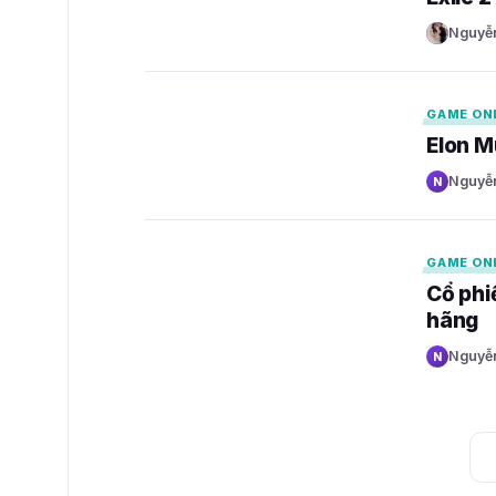
Nguyễ
N
GAMELADE
GAME ON
Elon Mu
Nguyễn
N
GAMELADE
GAME ON
Cổ phi
hãng
Nguyễn
N