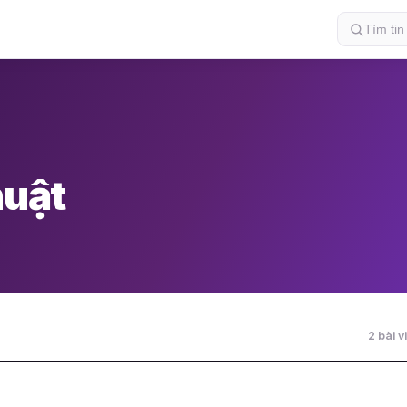
huật
2 bài v