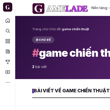
Nền tảng
Trang chủ
›
Chủ đề
›
game chiến thuật
CHỦ ĐỀ
#
game chiến t
2
bài viết
BÀI VIẾT VỀ GAME CHIẾN THUẬT