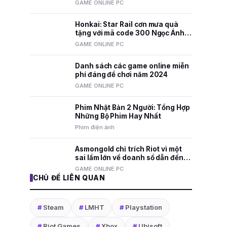
nhất mọi thời đại
GAME ONLINE PC
Honkai: Star Rail cơn mưa quà
tặng với mã code 300 Ngọc Ánh
Sao và nhiều phần thưởng hấp
GAME ONLINE PC
dẫn
Danh sách các game online miễn
phí đáng để chơi năm 2024
GAME ONLINE PC
Phim Nhật Bản 2 Người: Tổng Hợp
Những Bộ Phim Hay Nhất
Phim điện ảnh
Asmongold chỉ trích Riot vì một
sai lầm lớn về doanh số dẫn đến
việc sa thải nhân viên
GAME ONLINE PC
CHỦ ĐỀ LIÊN QUAN
#
Steam
#
LMHT
#
Playstation
#
Riot Games
#
Xbox
#
Ubisoft