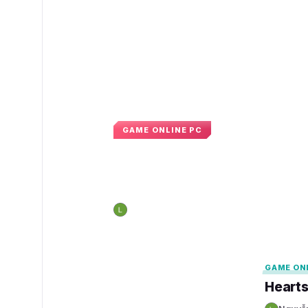
GAME ONLINE PC
Xây dựng thế giới b
từng thẻ bài lục giá
Nguyễn Hoàng Long
08:57 · 8 tháng 5, 20
N
GAMELADE
GAMELADE
GAME ON
Hearts 