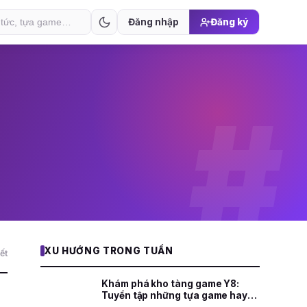
Đăng nhập
Đăng ký
#
XU HƯỚNG TRONG TUẦN
iết
Khám phá kho tàng game Y8:
Tuyển tập những tựa game hay