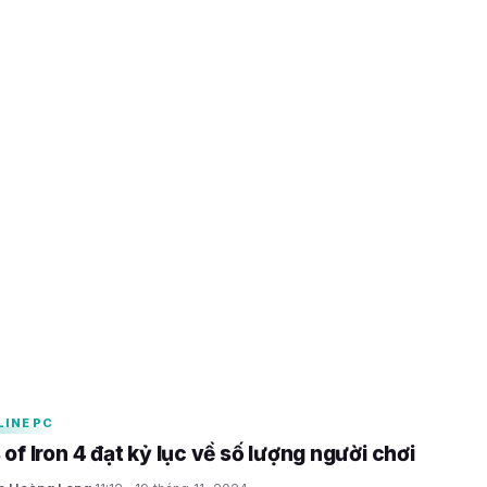
ình yên của riêng bạn qua
c trong Dorfromantik
25
LINE PC
of Iron 4 đạt kỷ lục về số lượng người chơi