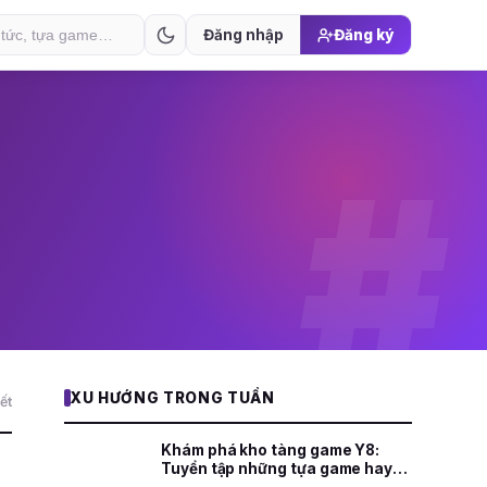
Đăng nhập
Đăng ký
#
XU HƯỚNG TRONG TUẦN
iết
Khám phá kho tàng game Y8:
Tuyển tập những tựa game hay