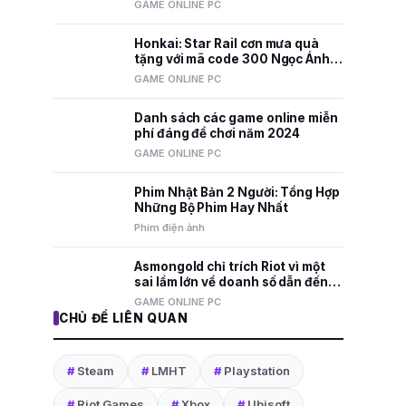
nhất mọi thời đại
GAME ONLINE PC
Honkai: Star Rail cơn mưa quà
tặng với mã code 300 Ngọc Ánh
Sao và nhiều phần thưởng hấp
GAME ONLINE PC
dẫn
Danh sách các game online miễn
phí đáng để chơi năm 2024
GAME ONLINE PC
Phim Nhật Bản 2 Người: Tổng Hợp
Những Bộ Phim Hay Nhất
Phim điện ảnh
Asmongold chỉ trích Riot vì một
sai lầm lớn về doanh số dẫn đến
việc sa thải nhân viên
GAME ONLINE PC
CHỦ ĐỀ LIÊN QUAN
#
Steam
#
LMHT
#
Playstation
#
Riot Games
#
Xbox
#
Ubisoft