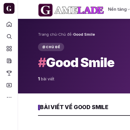
Nền tảng
Trang chủ
›
Chủ đề
›
Good Smile
CHỦ ĐỀ
#
Good Smile
1
bài viết
BÀI VIẾT VỀ GOOD SMILE