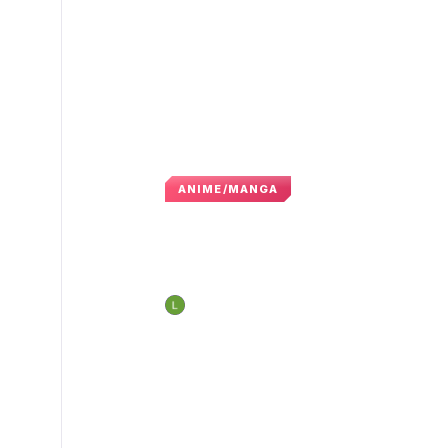
ANIME/MANGA
Nendoroid Sakura M
mong chờ vào năm 
Nguyễn Hoàng Long
16:56 · 6 tháng 12, 20
N
GAMELADE