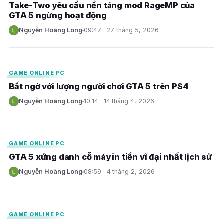
Take-Two yêu cầu nền tảng mod RageMP của
GTA 5 ngừng hoạt động
Nguyễn Hoàng Long
09:47 · 27 tháng 5, 2026
N
E
GAME ONLINE PC
Bất ngờ với lượng người chơi GTA 5 trên PS4
Nguyễn Hoàng Long
10:14 · 14 tháng 4, 2026
N
E
GAME ONLINE PC
GTA 5 xứng danh cỗ máy in tiền vĩ đại nhất lịch sử
Nguyễn Hoàng Long
08:59 · 4 tháng 2, 2026
N
E
GAME ONLINE PC