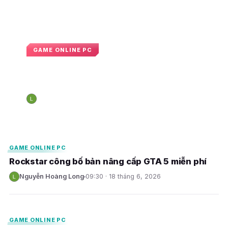
GAME ONLINE PC
Red Dead Redemption 2 chính thức
cán mốc 87 triệu bảng
Nguyễn Hoàng Long
09:55 · 8 tháng 8, 2026
N
E
E
GAME ONLINE PC
Rockstar công bố bản nâng cấp GTA 5 miễn phí
Nguyễn Hoàng Long
09:30 · 18 tháng 6, 2026
N
E
GAME ONLINE PC