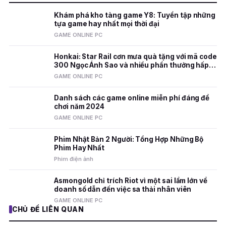
Khám phá kho tàng game Y8: Tuyển tập những
tựa game hay nhất mọi thời đại
GAME ONLINE PC
Honkai: Star Rail cơn mưa quà tặng với mã code
300 Ngọc Ánh Sao và nhiều phần thưởng hấp
dẫn
GAME ONLINE PC
Danh sách các game online miễn phí đáng để
chơi năm 2024
GAME ONLINE PC
Phim Nhật Bản 2 Người: Tổng Hợp Những Bộ
Phim Hay Nhất
Phim điện ảnh
Asmongold chỉ trích Riot vì một sai lầm lớn về
doanh số dẫn đến việc sa thải nhân viên
GAME ONLINE PC
CHỦ ĐỀ LIÊN QUAN