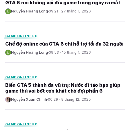
GTA 6 nói không với đĩa game trong ngày ra mắt
Nguyễn Hoàng Long
09:21 · 27 tháng 1, 2026
N
E
GAME ONLINE PC
Chế độ online của GTA 6 chỉ hỗ trợ tối đa 32 người
Nguyễn Hoàng Long
09:53 · 15 tháng 1, 2026
N
E
GAME ONLINE PC
Biến GTA 5 thành đa vũ trụ: Nước đi táo bạo giúp
game thủ vơi bớt cơn khát chờ đợi phần 6
Nguyễn Xuân Chính
00:29 · 9 tháng 12, 2025
N
E
GAME ONLINE PC