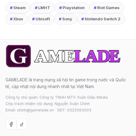
#
Steam
#
LMHT
#
Playstation
#
Riot Games
#
Xbox
#
Ubisoft
#
Sony
#
Nintendo Switch 2
GAMELADE là trang mạng xã hội tin game trong nước và Quốc
tế, cập nhật nội dung nhanh nhất tại Việt Nam.
Công ty chủ quản: Công ty TNHH MTV Xuân Diệu Media
Chịu trách nhiệm nội dung: Nguyễn Xuân Chính
Email: chinh@gamelade.vn · SĐT: 0325563003