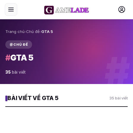
Trang chủ
›
Chủ đề
›
GTA 5
CHỦ ĐỀ
#
#
GTA 5
35
bài viết
BÀI VIẾT VỀ GTA 5
35 bài viết