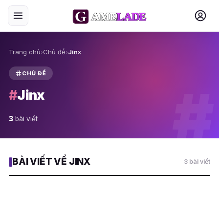
Trang chủ
›
Chủ đề
›
Jinx
CHỦ ĐỀ
#
#
Jinx
3
bài viết
BÀI VIẾT VỀ JINX
3 bài viết