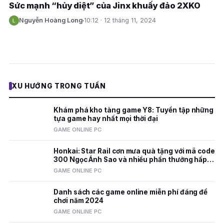
Sức mạnh “hủy diệt” của Jinx khuấy đảo 2XKO
Nguyễn Hoàng Long
10:12 · 12 tháng 11, 2024
N
XU HƯỚNG TRONG TUẦN
Khám phá kho tàng game Y8: Tuyển tập những
tựa game hay nhất mọi thời đại
GAME ONLINE PC
Honkai: Star Rail cơn mưa quà tặng với mã code
300 Ngọc Ánh Sao và nhiều phần thưởng hấp
dẫn
GAME ONLINE PC
Danh sách các game online miễn phí đáng để
chơi năm 2024
GAME ONLINE PC