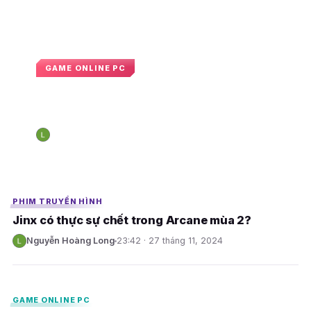
GAME ONLINE PC
Riot xác nhận: Trang phục Arcane
của Fortnite chưa thể quay lại sớm
Nguyễn Hoàng Long
15:15 · 18 tháng 4, 2025
N
E
E
PHIM TRUYỀN HÌNH
Jinx có thực sự chết trong Arcane mùa 2?
Nguyễn Hoàng Long
23:42 · 27 tháng 11, 2024
N
E
GAME ONLINE PC