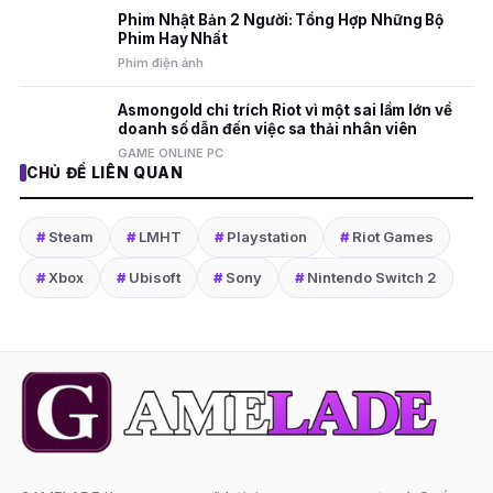
Phim Nhật Bản 2 Người: Tổng Hợp Những Bộ
Phim Hay Nhất
Phim điện ảnh
Asmongold chỉ trích Riot vì một sai lầm lớn về
doanh số dẫn đến việc sa thải nhân viên
GAME ONLINE PC
CHỦ ĐỀ LIÊN QUAN
#
Steam
#
LMHT
#
Playstation
#
Riot Games
#
Xbox
#
Ubisoft
#
Sony
#
Nintendo Switch 2