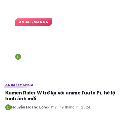
ANIME/MANGA
Manga Fūto Tantei tạm dừng,
chuẩn bị cho phần truyện mới vào
tháng 4
Nguyễn Hoàng Long
12:47 · 12 tháng 2, 2025
N
E
E
ANIME/MANGA
Kamen Rider W trở lại với anime Fuuto Pi, hé lộ
hình ảnh mới
Nguyễn Hoàng Long
11:12 · 19 tháng 11, 2024
N