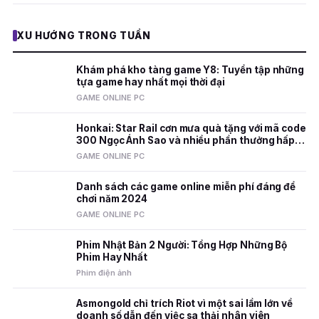
XU HƯỚNG TRONG TUẦN
Khám phá kho tàng game Y8: Tuyển tập những
tựa game hay nhất mọi thời đại
GAME ONLINE PC
Honkai: Star Rail cơn mưa quà tặng với mã code
300 Ngọc Ánh Sao và nhiều phần thưởng hấp
dẫn
GAME ONLINE PC
Danh sách các game online miễn phí đáng để
chơi năm 2024
GAME ONLINE PC
Phim Nhật Bản 2 Người: Tổng Hợp Những Bộ
Phim Hay Nhất
Phim điện ảnh
Asmongold chỉ trích Riot vì một sai lầm lớn về
doanh số dẫn đến việc sa thải nhân viên