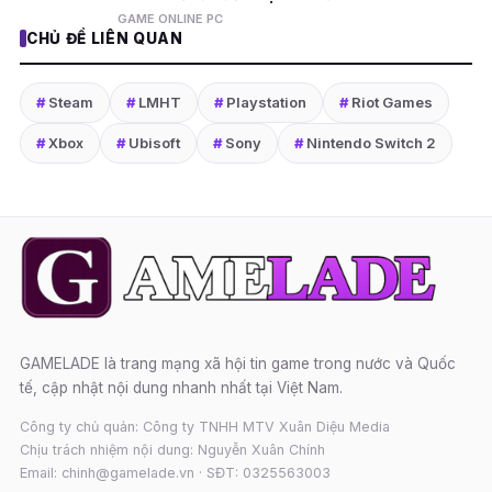
GAME ONLINE PC
CHỦ ĐỀ LIÊN QUAN
#
Steam
#
LMHT
#
Playstation
#
Riot Games
#
Xbox
#
Ubisoft
#
Sony
#
Nintendo Switch 2
GAMELADE là trang mạng xã hội tin game trong nước và Quốc
tế, cập nhật nội dung nhanh nhất tại Việt Nam.
Công ty chủ quản: Công ty TNHH MTV Xuân Diệu Media
Chịu trách nhiệm nội dung: Nguyễn Xuân Chính
Email: chinh@gamelade.vn · SĐT: 0325563003