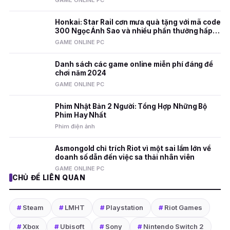
GAME ONLINE PC
Honkai: Star Rail cơn mưa quà tặng với mã code
300 Ngọc Ánh Sao và nhiều phần thưởng hấp
dẫn
GAME ONLINE PC
Danh sách các game online miễn phí đáng để
chơi năm 2024
GAME ONLINE PC
Phim Nhật Bản 2 Người: Tổng Hợp Những Bộ
Phim Hay Nhất
Phim điện ảnh
Asmongold chỉ trích Riot vì một sai lầm lớn về
doanh số dẫn đến việc sa thải nhân viên
GAME ONLINE PC
CHỦ ĐỀ LIÊN QUAN
#
Steam
#
LMHT
#
Playstation
#
Riot Games
#
Xbox
#
Ubisoft
#
Sony
#
Nintendo Switch 2