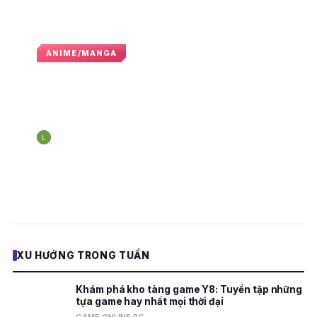
ANIME/MANGA
Uzumaki Boruto: Thiên tài nhẫn
thuật với phiên bản Phi Lôi Thần
Thuật của riêng mình
Nguyễn Hoàng Long
10:42 · 22 tháng 11, 2024
N
E
XU HƯỚNG TRONG TUẦN
Khám phá kho tàng game Y8: Tuyển tập những
tựa game hay nhất mọi thời đại