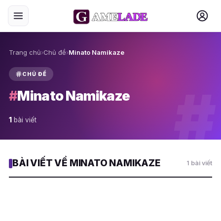
Trang chủ
›
Chủ đề
›
Minato Namikaze
CHỦ ĐỀ
#
#
Minato Namikaze
1
bài viết
BÀI VIẾT VỀ MINATO NAMIKAZE
1 bài viết