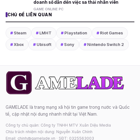
doanh số dẫn đến việc sa thải nhân viên
GAME ONLINE PC
CHỦ ĐỀ LIÊN QUAN
#
Steam
#
LMHT
#
Playstation
#
Riot Games
#
Xbox
#
Ubisoft
#
Sony
#
Nintendo Switch 2
GAMELADE là trang mạng xã hội tin game trong nước và Quốc
tế, cập nhật nội dung nhanh nhất tại Việt Nam.
Công ty chủ quản: Công ty TNHH MTV Xuân Diệu Media
Chịu trách nhiệm nội dung: Nguyễn Xuân Chính
Email: chinh@gamelade.vn · SĐT: 0325563003