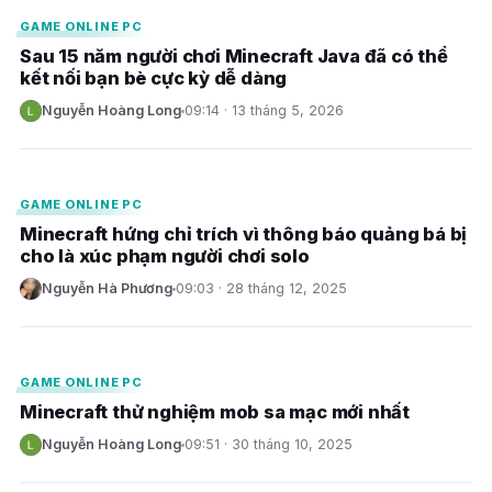
GAME ONLINE PC
Sau 15 năm người chơi Minecraft Java đã có thể
kết nối bạn bè cực kỳ dễ dàng
Nguyễn Hoàng Long
09:14 · 13 tháng 5, 2026
N
E
GAME ONLINE PC
Minecraft hứng chỉ trích vì thông báo quảng bá bị
cho là xúc phạm người chơi solo
Nguyễn Hà Phương
09:03 · 28 tháng 12, 2025
N
E
GAME ONLINE PC
Minecraft thử nghiệm mob sa mạc mới nhất
Nguyễn Hoàng Long
09:51 · 30 tháng 10, 2025
N
E