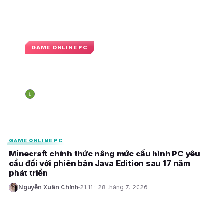
GAME ONLINE PC
Xbox xác nhận kế hoạch đầu tư
mạnh vào Minecraft trong tương lai
Nguyễn Hoàng Long
09:08 · 1 tháng 8, 2026
N
E
E
GAME ONLINE PC
Minecraft chính thức nâng mức cấu hình PC yêu
cầu đối với phiên bản Java Edition sau 17 năm
phát triển
Nguyễn Xuân Chính
21:11 · 28 tháng 7, 2026
N
E