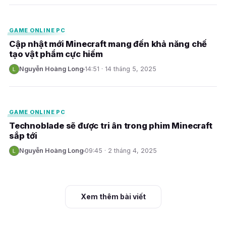
E
GAME ONLINE PC
Cập nhật mới Minecraft mang đến khả năng chế
tạo vật phẩm cực hiếm
Nguyễn Hoàng Long
14:51 · 14 tháng 5, 2025
N
E
GAME ONLINE PC
Technoblade sẽ được tri ân trong phim Minecraft
sắp tới
Nguyễn Hoàng Long
09:45 · 2 tháng 4, 2025
N
Xem thêm bài viết