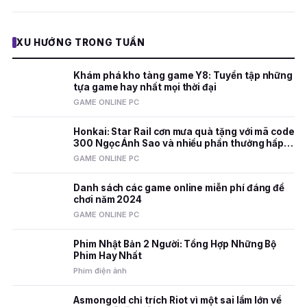
XU HƯỚNG TRONG TUẦN
Khám phá kho tàng game Y8: Tuyển tập những
tựa game hay nhất mọi thời đại
GAME ONLINE PC
Honkai: Star Rail cơn mưa quà tặng với mã code
300 Ngọc Ánh Sao và nhiều phần thưởng hấp
dẫn
GAME ONLINE PC
Danh sách các game online miễn phí đáng để
chơi năm 2024
GAME ONLINE PC
Phim Nhật Bản 2 Người: Tổng Hợp Những Bộ
Phim Hay Nhất
Phim điện ảnh
Asmongold chỉ trích Riot vì một sai lầm lớn về