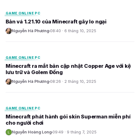
GAME ONLINE PC
Bản vá 1.21.10 của Minecraft gây lo ngại
Nguyễn Hà Phương
08:40 · 6 tháng 10, 2025
N
E
GAME ONLINE PC
Minecraft ra mắt bản cập nhật Copper Age với kệ
lưu trữ và Golem Đồng
Nguyễn Hà Phương
08:26 · 2 tháng 10, 2025
N
E
GAME ONLINE PC
Minecraft phát hành gói skin Superman miễn phí
cho người chơi
Nguyễn Hoàng Long
09:49 · 9 tháng 7, 2025
N