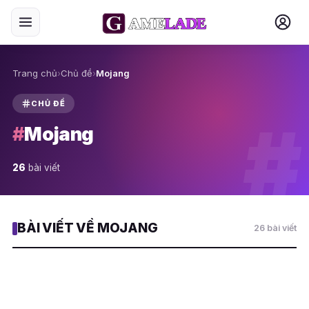
Trang chủ
›
Chủ đề
›
Mojang
CHỦ ĐỀ
#
#
Mojang
26
bài viết
BÀI VIẾT VỀ MOJANG
26 bài viết