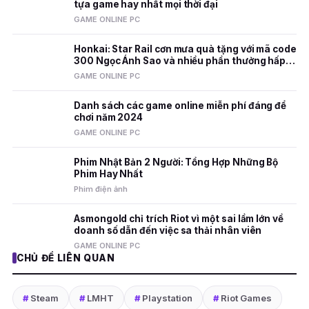
tựa game hay nhất mọi thời đại
GAME ONLINE PC
Honkai: Star Rail cơn mưa quà tặng với mã code
300 Ngọc Ánh Sao và nhiều phần thưởng hấp
dẫn
GAME ONLINE PC
Danh sách các game online miễn phí đáng để
chơi năm 2024
GAME ONLINE PC
Phim Nhật Bản 2 Người: Tổng Hợp Những Bộ
Phim Hay Nhất
Phim điện ảnh
Asmongold chỉ trích Riot vì một sai lầm lớn về
doanh số dẫn đến việc sa thải nhân viên
GAME ONLINE PC
CHỦ ĐỀ LIÊN QUAN
#
Steam
#
LMHT
#
Playstation
#
Riot Games