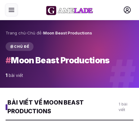
Trang chủ
›
Chủ đề
›
Moon Beast Productions
CHỦ ĐỀ
#
#
Moon Beast Productions
1
bài viết
BÀI VIẾT VỀ MOON BEAST
1 bài
viết
PRODUCTIONS