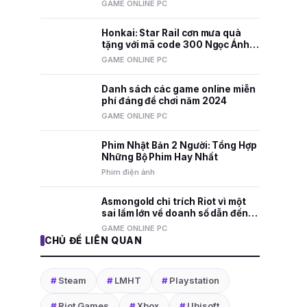
nhất mọi thời đại
GAME ONLINE PC
Honkai: Star Rail cơn mưa quà
tặng với mã code 300 Ngọc Ánh
Sao và nhiều phần thưởng hấp
GAME ONLINE PC
dẫn
Danh sách các game online miễn
phí đáng để chơi năm 2024
GAME ONLINE PC
Phim Nhật Bản 2 Người: Tổng Hợp
Những Bộ Phim Hay Nhất
Phim điện ảnh
Asmongold chỉ trích Riot vì một
sai lầm lớn về doanh số dẫn đến
việc sa thải nhân viên
GAME ONLINE PC
CHỦ ĐỀ LIÊN QUAN
#
Steam
#
LMHT
#
Playstation
#
Riot Games
#
Xbox
#
Ubisoft