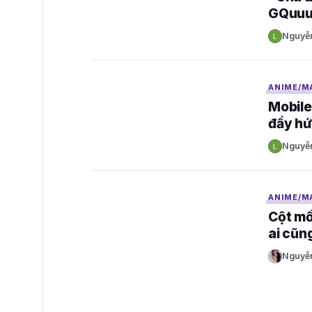
GQuuu
Nguyễ
N
GAMELADE
ANIME/M
Mobil
đầy hứ
Nguyễ
N
GAMELADE
ANIME/M
Cột mố
ai cũn
Nguyễ
N