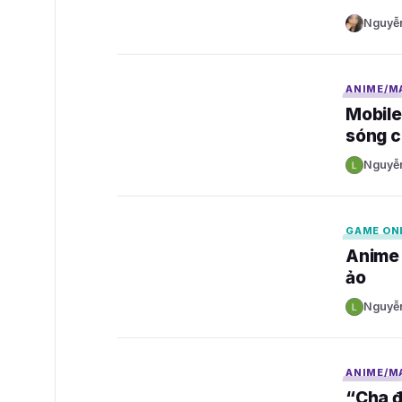
Nguyễ
N
GAMELADE
ANIME/M
Mobile
sóng c
Nguyễ
N
GAMELADE
GAME ON
Anime 
ảo
Nguyễ
N
GAMELADE
ANIME/M
“Cha đ