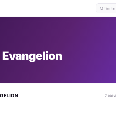
 Evangelion
NGELION
7 bài v