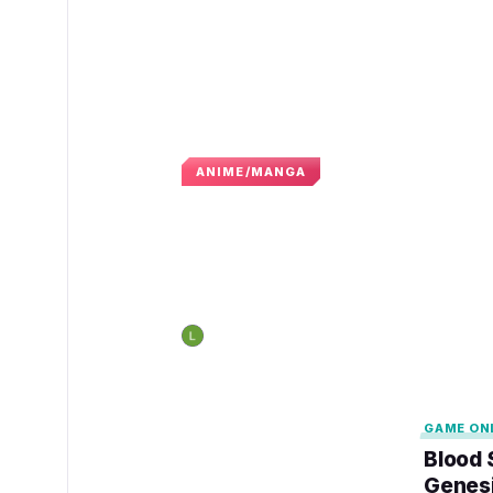
ANIME/MANGA
Đạo diễn của Neon 
khẳng định sẽ không
quốc tế
Nguyễn Hoàng Long
15:28 · 26 tháng 12, 
N
GAMELADE
GAMELADE
GAME ON
Blood 
Genesi