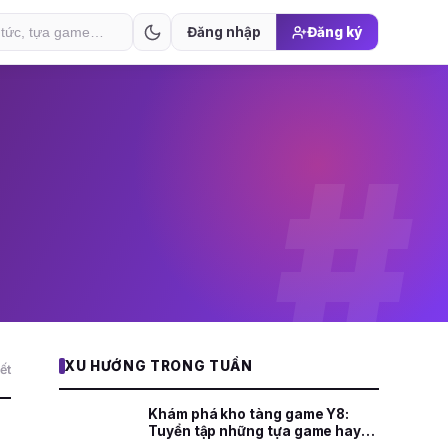
Đăng nhập
Đăng ký
#
XU HƯỚNG TRONG TUẦN
iết
Khám phá kho tàng game Y8:
Tuyển tập những tựa game hay