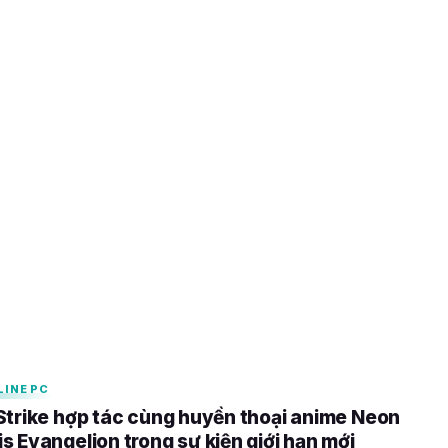
Genesis Evangelion
 làm phim cho thị trường
2025
LINE PC
Strike hợp tác cùng huyền thoại anime Neon
s Evangelion trong sự kiện giới hạn mới