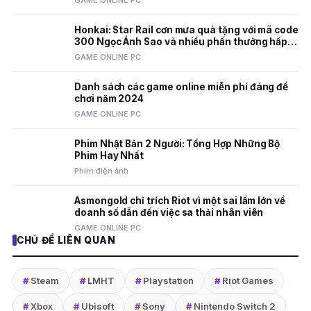
GAME ONLINE PC
Honkai: Star Rail cơn mưa quà tặng với mã code
300 Ngọc Ánh Sao và nhiều phần thưởng hấp
dẫn
GAME ONLINE PC
Danh sách các game online miễn phí đáng để
chơi năm 2024
GAME ONLINE PC
Phim Nhật Bản 2 Người: Tổng Hợp Những Bộ
Phim Hay Nhất
Phim điện ảnh
Asmongold chỉ trích Riot vì một sai lầm lớn về
doanh số dẫn đến việc sa thải nhân viên
GAME ONLINE PC
CHỦ ĐỀ LIÊN QUAN
#
Steam
#
LMHT
#
Playstation
#
Riot Games
#
Xbox
#
Ubisoft
#
Sony
#
Nintendo Switch 2