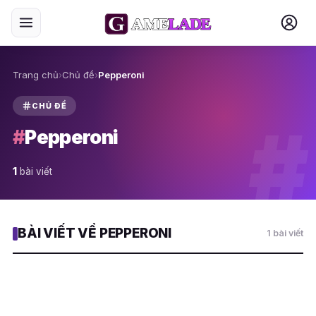
Trang chủ
›
Chủ đề
›
Pepperoni
CHỦ ĐỀ
#
#
Pepperoni
1
bài viết
BÀI VIẾT VỀ PEPPERONI
1 bài viết