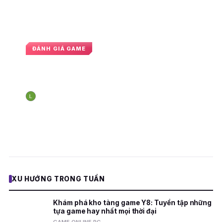
ĐÁNH GIÁ GAME
Good Pizza, Great Pizza: Một thập
kỷ làm nên thương hiệu
Nguyễn Hoàng Long
16:34 · 7 tháng 11, 2024
N
E
XU HƯỚNG TRONG TUẦN
Khám phá kho tàng game Y8: Tuyển tập những
tựa game hay nhất mọi thời đại