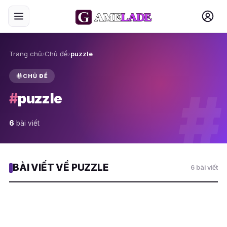
Trang chủ
›
Chủ đề
›
puzzle
CHỦ ĐỀ
#
#
puzzle
6
bài viết
BÀI VIẾT VỀ PUZZLE
6 bài viết