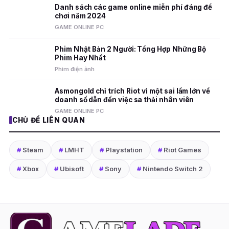
Danh sách các game online miễn phí đáng để
chơi năm 2024
GAME ONLINE PC
Phim Nhật Bản 2 Người: Tổng Hợp Những Bộ
Phim Hay Nhất
Phim điện ảnh
Asmongold chỉ trích Riot vì một sai lầm lớn về
doanh số dẫn đến việc sa thải nhân viên
GAME ONLINE PC
CHỦ ĐỀ LIÊN QUAN
#
Steam
#
LMHT
#
Playstation
#
Riot Games
#
Xbox
#
Ubisoft
#
Sony
#
Nintendo Switch 2