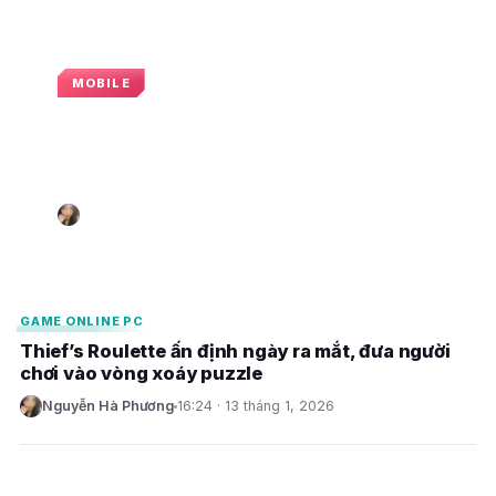
MOBILE
Mind-Shaper sắp ra mắt trên
mobile, đưa người chơi bước vào
hành trình giải mã tâm trí con người
Nguyễn Hà Phương
15:18 · 21 tháng 1, 2026
N
E
E
GAME ONLINE PC
Thief’s Roulette ấn định ngày ra mắt, đưa người
chơi vào vòng xoáy puzzle
Nguyễn Hà Phương
16:24 · 13 tháng 1, 2026
N
E