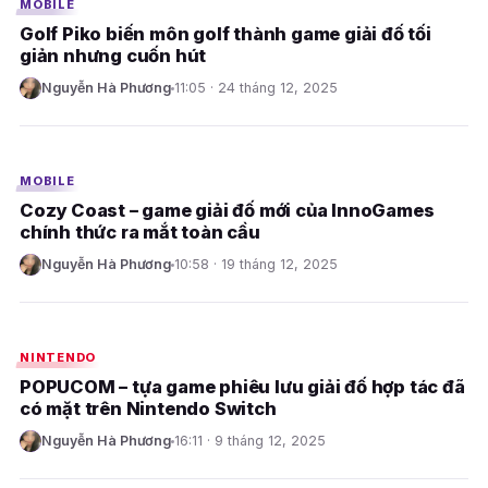
MOBILE
Golf Piko biến môn golf thành game giải đố tối
giản nhưng cuốn hút
Nguyễn Hà Phương
11:05 · 24 tháng 12, 2025
N
E
MOBILE
Cozy Coast – game giải đố mới của InnoGames
chính thức ra mắt toàn cầu
Nguyễn Hà Phương
10:58 · 19 tháng 12, 2025
N
E
NINTENDO
POPUCOM – tựa game phiêu lưu giải đố hợp tác đã
có mặt trên Nintendo Switch
Nguyễn Hà Phương
16:11 · 9 tháng 12, 2025
N
E