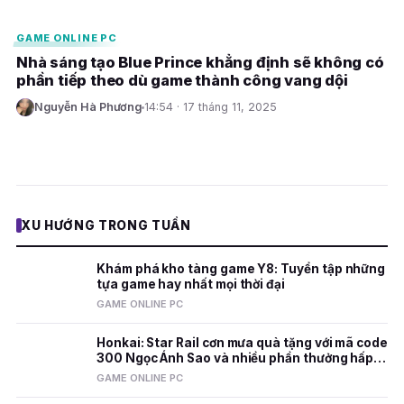
GAME ONLINE PC
Nhà sáng tạo Blue Prince khẳng định sẽ không có
phần tiếp theo dù game thành công vang dội
Nguyễn Hà Phương
14:54 · 17 tháng 11, 2025
N
XU HƯỚNG TRONG TUẦN
Khám phá kho tàng game Y8: Tuyển tập những
tựa game hay nhất mọi thời đại
GAME ONLINE PC
Honkai: Star Rail cơn mưa quà tặng với mã code
300 Ngọc Ánh Sao và nhiều phần thưởng hấp
dẫn
GAME ONLINE PC