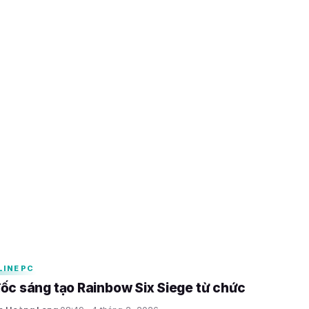
gỡ bỏ Rainbow Six Siege
 quyền
6
LINE PC
ốc sáng tạo Rainbow Six Siege từ chức