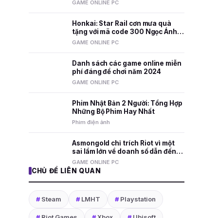
nhất mọi thời đại
GAME ONLINE PC
Honkai: Star Rail cơn mưa quà
tặng với mã code 300 Ngọc Ánh
Sao và nhiều phần thưởng hấp
GAME ONLINE PC
dẫn
Danh sách các game online miễn
phí đáng để chơi năm 2024
GAME ONLINE PC
Phim Nhật Bản 2 Người: Tổng Hợp
Những Bộ Phim Hay Nhất
Phim điện ảnh
Asmongold chỉ trích Riot vì một
sai lầm lớn về doanh số dẫn đến
việc sa thải nhân viên
GAME ONLINE PC
CHỦ ĐỀ LIÊN QUAN
#
Steam
#
LMHT
#
Playstation
#
Riot Games
#
Xbox
#
Ubisoft