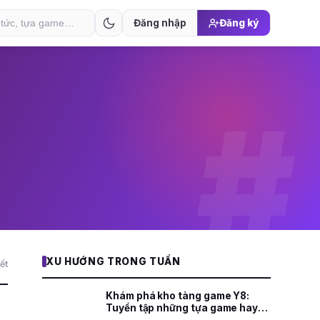
Đăng nhập
Đăng ký
#
XU HƯỚNG TRONG TUẦN
ết
Khám phá kho tàng game Y8:
Tuyển tập những tựa game hay