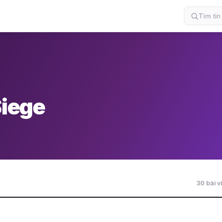
Siege
30 bài vi