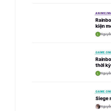
GAMELADE
ANIME/M
Rainbo
kiện m
Nguyễ
N
GAMELADE
GAME ON
Rainbo
thời k
Nguyễ
N
GAMELADE
GAME ON
Siege 
Nguyễ
N