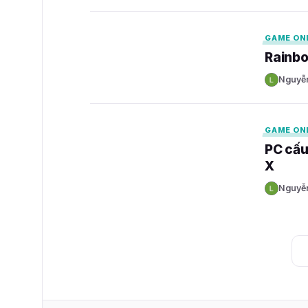
GAMELADE
GAME ON
Rainbo
Nguyễ
N
GAMELADE
GAME ON
PC cấu
X
Nguyễ
N