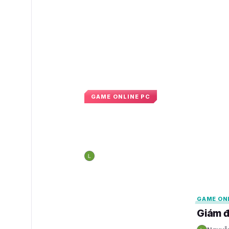
GAME ONLINE PC
Steam từng đe dọa 
để bảo vệ vị thế độc
Nguyễn Hoàng Long
14:12 · 2 tháng 6, 202
N
GAMELADE
GAMELADE
GAME ON
Giám đ