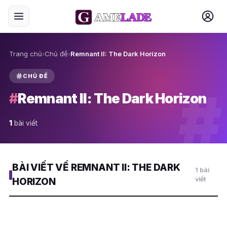
Trang chủ
›
Chủ đề
›
Remnant II: The Dark Horizon
CHỦ ĐỀ
#
#
Remnant II: The Dark Horizon
1
bài viết
BÀI VIẾT VỀ REMNANT II: THE DARK
1 bài
viết
HORIZON