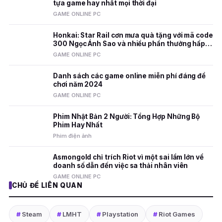
tựa game hay nhất mọi thời đại
GAME ONLINE PC
Honkai: Star Rail cơn mưa quà tặng với mã code
300 Ngọc Ánh Sao và nhiều phần thưởng hấp
dẫn
GAME ONLINE PC
Danh sách các game online miễn phí đáng để
chơi năm 2024
GAME ONLINE PC
Phim Nhật Bản 2 Người: Tổng Hợp Những Bộ
Phim Hay Nhất
Phim điện ảnh
Asmongold chỉ trích Riot vì một sai lầm lớn về
doanh số dẫn đến việc sa thải nhân viên
GAME ONLINE PC
CHỦ ĐỀ LIÊN QUAN
#
Steam
#
LMHT
#
Playstation
#
Riot Games