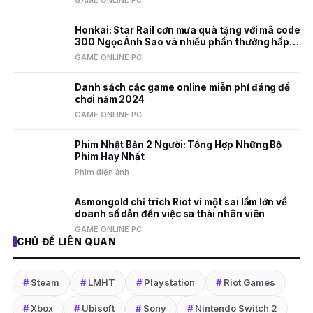
GAME ONLINE PC
Honkai: Star Rail cơn mưa quà tặng với mã code
300 Ngọc Ánh Sao và nhiều phần thưởng hấp
dẫn
GAME ONLINE PC
Danh sách các game online miễn phí đáng để
chơi năm 2024
GAME ONLINE PC
Phim Nhật Bản 2 Người: Tổng Hợp Những Bộ
Phim Hay Nhất
Phim điện ảnh
Asmongold chỉ trích Riot vì một sai lầm lớn về
doanh số dẫn đến việc sa thải nhân viên
GAME ONLINE PC
CHỦ ĐỀ LIÊN QUAN
#
Steam
#
LMHT
#
Playstation
#
Riot Games
#
Xbox
#
Ubisoft
#
Sony
#
Nintendo Switch 2