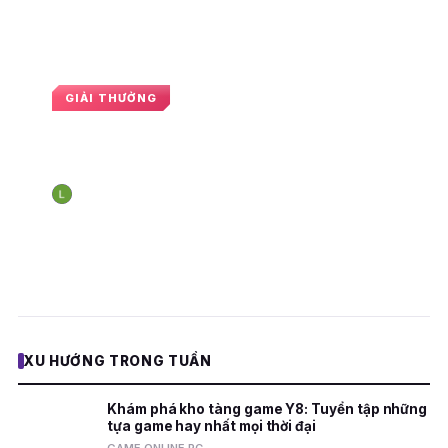
GIẢI THƯỞNG
PUBG Global Series 6: Việt Nam
dừng chân ở top 5
Nguyễn Hoàng Long
12:06 · 11 tháng 11, 2024
N
E
XU HƯỚNG TRONG TUẦN
Khám phá kho tàng game Y8: Tuyển tập những
tựa game hay nhất mọi thời đại