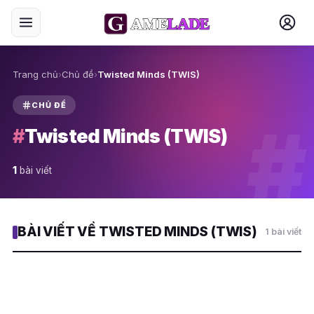
Trang chủ
›
Chủ đề
›
Twisted Minds (TWIS)
CHỦ ĐỀ
#
#
Twisted Minds (TWIS)
1
bài viết
BÀI VIẾT VỀ TWISTED MINDS (TWIS)
1 bài viết