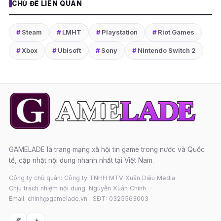
CHỦ ĐỀ LIÊN QUAN
#
Steam
#
LMHT
#
Playstation
#
Riot Games
#
Xbox
#
Ubisoft
#
Sony
#
Nintendo Switch 2
GAMELADE là trang mạng xã hội tin game trong nước và Quốc
tế, cập nhật nội dung nhanh nhất tại Việt Nam.
Công ty chủ quản: Công ty TNHH MTV Xuân Diệu Media
Chịu trách nhiệm nội dung: Nguyễn Xuân Chính
Email: chinh@gamelade.vn · SĐT: 0325563003