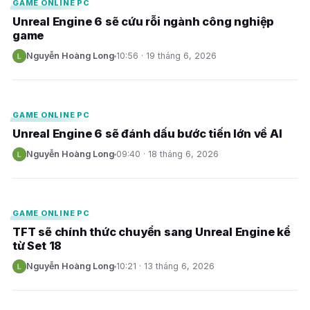
GAME ONLINE PC
Unreal Engine 6 sẽ cứu rỗi ngành công nghiệp
game
Nguyễn Hoàng Long
10:56 · 19 tháng 6, 2026
N
E
GAME ONLINE PC
Unreal Engine 6 sẽ đánh dấu bước tiến lớn về AI
Nguyễn Hoàng Long
09:40 · 18 tháng 6, 2026
N
E
GAME ONLINE PC
TFT sẽ chính thức chuyển sang Unreal Engine kể
từ Set 18
Nguyễn Hoàng Long
10:21 · 13 tháng 6, 2026
N
E