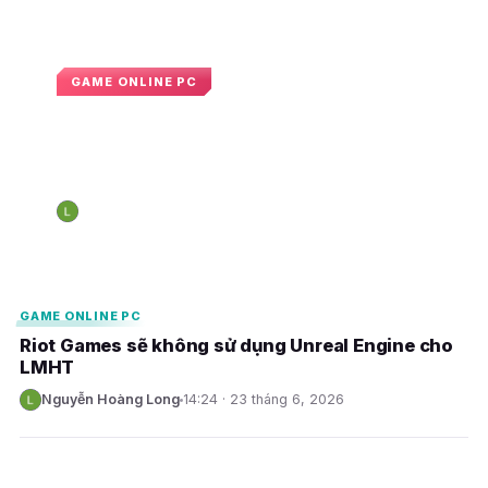
GAME ONLINE PC
DragonSword: Awakening tạo địa
chấn với 200.000 bản chỉ sau một
tuần
Nguyễn Hoàng Long
10:06 · 1 tháng 8, 2026
N
E
E
GAME ONLINE PC
Riot Games sẽ không sử dụng Unreal Engine cho
LMHT
Nguyễn Hoàng Long
14:24 · 23 tháng 6, 2026
N
E