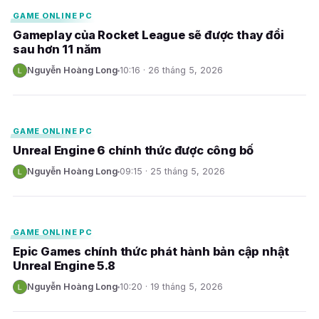
GAME ONLINE PC
Gameplay của Rocket League sẽ được thay đổi
sau hơn 11 năm
Nguyễn Hoàng Long
10:16 · 26 tháng 5, 2026
N
E
GAME ONLINE PC
Unreal Engine 6 chính thức được công bố
Nguyễn Hoàng Long
09:15 · 25 tháng 5, 2026
N
E
GAME ONLINE PC
Epic Games chính thức phát hành bản cập nhật
Unreal Engine 5.8
Nguyễn Hoàng Long
10:20 · 19 tháng 5, 2026
N
E