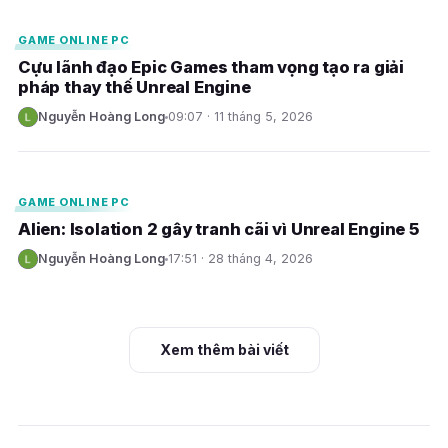
GAME ONLINE PC
Cựu lãnh đạo Epic Games tham vọng tạo ra giải
pháp thay thế Unreal Engine
Nguyễn Hoàng Long
09:07 · 11 tháng 5, 2026
N
E
GAME ONLINE PC
Alien: Isolation 2 gây tranh cãi vì Unreal Engine 5
Nguyễn Hoàng Long
17:51 · 28 tháng 4, 2026
N
Xem thêm bài viết