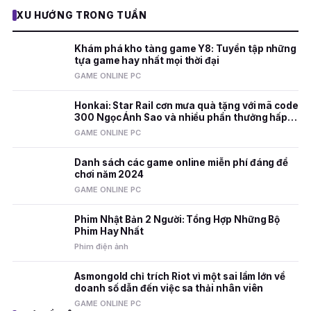
XU HƯỚNG TRONG TUẦN
Khám phá kho tàng game Y8: Tuyển tập những
tựa game hay nhất mọi thời đại
GAME ONLINE PC
Honkai: Star Rail cơn mưa quà tặng với mã code
300 Ngọc Ánh Sao và nhiều phần thưởng hấp
dẫn
GAME ONLINE PC
Danh sách các game online miễn phí đáng để
chơi năm 2024
GAME ONLINE PC
Phim Nhật Bản 2 Người: Tổng Hợp Những Bộ
Phim Hay Nhất
Phim điện ảnh
Asmongold chỉ trích Riot vì một sai lầm lớn về
doanh số dẫn đến việc sa thải nhân viên
GAME ONLINE PC