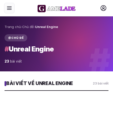
Trang chủ
›
Chủ đề
›
Unreal Engine
CHỦ ĐỀ
#
#
Unreal Engine
23
bài viết
BÀI VIẾT VỀ UNREAL ENGINE
23 bài viết