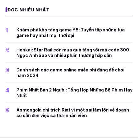
ĐỌC NHIỀU NHẤT
1
Khám phá kho tàng game Y8: Tuyển tập những tựa
game hay nhất mọi thời đại
2
Honkai: Star Rail cơn mưa quà tặng với mã code 300
Ngọc Ánh Sao và nhiều phần thưởng hấp dẫn
3
Danh sách các game online miễn phí đáng để chơi
năm 2024
4
Phim Nhật Bản 2 Người: Tổng Hợp Những Bộ Phim Hay
Nhất
5
Asmongold chỉ trích Riot vì một sai lầm lớn về doanh
số dẫn đến việc sa thải nhân viên