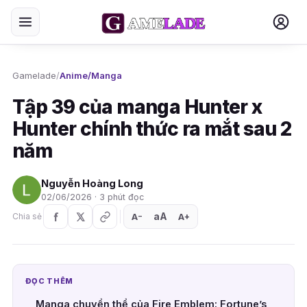
Gamelade
/
Anime/Manga
Tập 39 của manga Hunter x
Hunter chính thức ra mắt sau 2
năm
Nguyễn Hoàng Long
02/06/2026 · 3 phút đọc
aA
A
A
Chia sẻ
+
−
ĐỌC THÊM
Manga chuyển thể của Fire Emblem: Fortune’s