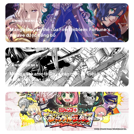
ANIME/MANGA
Manga chuyển thể của Fire Emblem: Fortune’s
Weave được công bố
ANIME/MANGA
Manga Sakamoto Days cán mốc 18 triệu bản phát
hành trên toàn cầu
ANIME/MANGA
Jump+ Jumble Rush chính thức đóng cửa sau chưa
đầy một năm phát hành