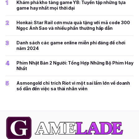
1
Khám phá kho tàng game Y8: Tuyển tập những tựa
game hay nhất mọi thời đại
2
Honkai: Star Rail cơn mưa quà tặng với mã code 300
Ngọc Ánh Sao và nhiều phần thưởng hấp dẫn
3
Danh sách các game online miễn phí đáng để chơi
năm 2024
4
Phim Nhật Bản 2 Người: Tổng Hợp Những Bộ Phim Hay
Nhất
5
Asmongold chỉ trích Riot vì một sai lầm lớn về doanh
số dẫn đến việc sa thải nhân viên