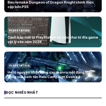
Bản remake Dungeon of Dragon Knight chính thức
cập bến PS5
PLAYSTATION
Cảnh báo mới từ PlayStation về việc khai tử đĩa game
vật lý vào năm 2028
PLAYSTATION
Hé lộ nguyên nhân đằng sau màn ra mắt đáng thất
vọng của bom tấn Halo Campaign Evolved
ĐỌC NHIỀU NHẤT