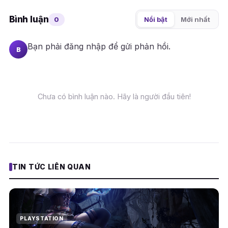
Bình luận
0
Nổi bật
Mới nhất
Bạn phải
đăng nhập
để gửi phản hồi.
B
Chưa có bình luận nào. Hãy là người đầu tiên!
TIN TỨC LIÊN QUAN
PLAYSTATION