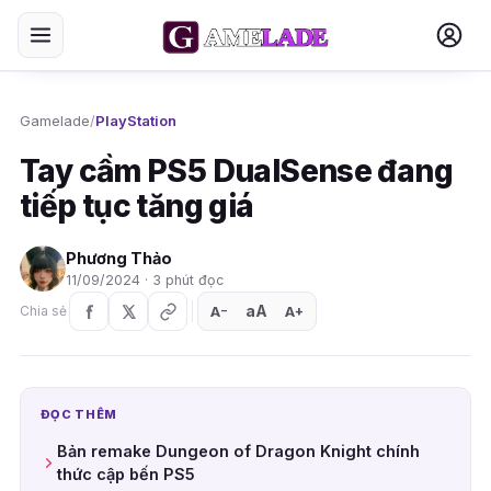
Gamelade
/
PlayStation
Tay cầm PS5 DualSense đang
tiếp tục tăng giá
Phương Thảo
11/09/2024 · 3 phút đọc
aA
A
A
Chia sẻ
+
−
ĐỌC THÊM
Bản remake Dungeon of Dragon Knight chính
thức cập bến PS5