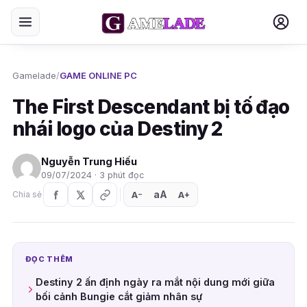
Gamelade
/
GAME ONLINE PC
The First Descendant bị tố đạo
nhái logo của Destiny 2
Nguyễn Trung Hiếu
09/07/2024 · 3 phút đọc
aA
A
A
Chia sẻ
+
−
ĐỌC THÊM
Destiny 2 ấn định ngày ra mắt nội dung mới giữa
bối cảnh Bungie cắt giảm nhân sự