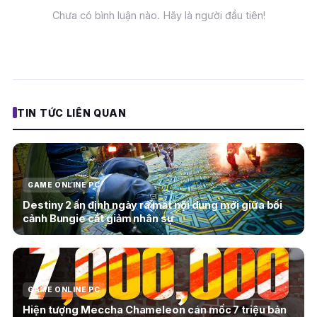
Chưa có bình luận nào. Hãy là người đầu tiên!
TIN TỨC LIÊN QUAN
GAME ONLINE PC
Destiny 2 ấn định ngày ra mắt nội dung mới giữa bối
cảnh Bungie cắt giảm nhân sự
GAME ONLINE PC
Hiện tượng Meccha Chameleon cán mốc 7 triệu bản