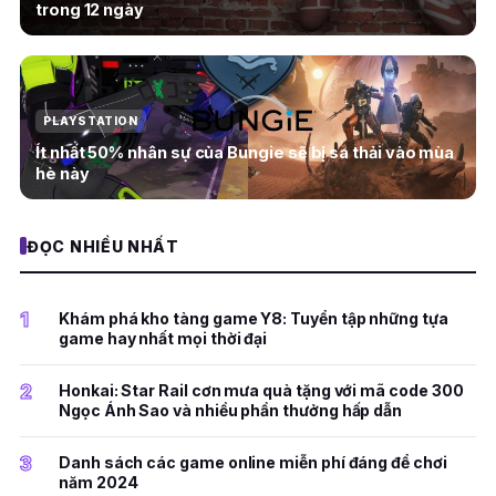
trong 12 ngày
PLAYSTATION
Ít nhất 50% nhân sự của Bungie sẽ bị sa thải vào mùa
hè này
ĐỌC NHIỀU NHẤT
1
Khám phá kho tàng game Y8: Tuyển tập những tựa
game hay nhất mọi thời đại
2
Honkai: Star Rail cơn mưa quà tặng với mã code 300
Ngọc Ánh Sao và nhiều phần thưởng hấp dẫn
3
Danh sách các game online miễn phí đáng để chơi
năm 2024