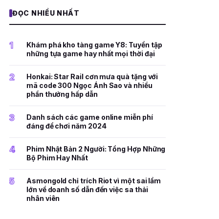
ĐỌC NHIỀU NHẤT
1
Khám phá kho tàng game Y8: Tuyển tập
những tựa game hay nhất mọi thời đại
2
Honkai: Star Rail cơn mưa quà tặng với
mã code 300 Ngọc Ánh Sao và nhiều
phần thưởng hấp dẫn
3
Danh sách các game online miễn phí
đáng để chơi năm 2024
4
Phim Nhật Bản 2 Người: Tổng Hợp Những
Bộ Phim Hay Nhất
5
Asmongold chỉ trích Riot vì một sai lầm
lớn về doanh số dẫn đến việc sa thải
nhân viên