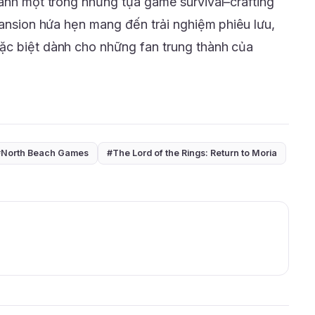
hành một trong những tựa game survival–crafting
pansion hứa hẹn mang đến trải nghiệm phiêu lưu,
ặc biệt dành cho những fan trung thành của
#North Beach Games
#The Lord of the Rings: Return to Moria