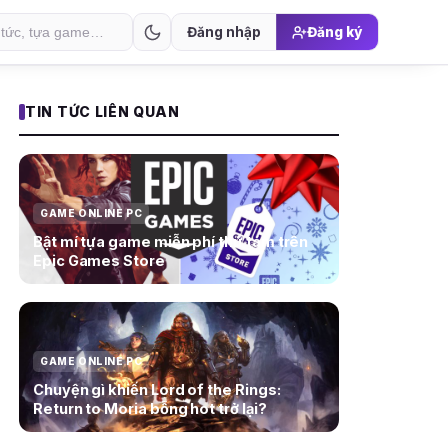
Đăng nhập
Đăng ký
TIN TỨC LIÊN QUAN
GAME ONLINE PC
Bật mí tựa game miễn phí thứ tám trên
Epic Games Store
GAME ONLINE PC
Chuyện gì khiến Lord of the Rings:
Return to Moria bỗng hot trở lại?