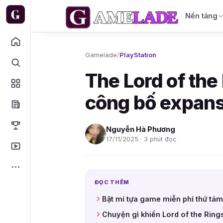
Nền tảng
Gamelade
/
PlayStation
The Lord of the
công bố expans
Nguyễn Hà Phương
17/11/2025 · 3 phút đọc
ĐỌC THÊM
Bật mí tựa game miễn phí thứ tám
Chuyện gì khiến Lord of the Rings