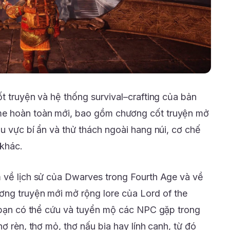
t truyện và hệ thống survival–crafting của bản
e hoàn toàn mới, bao gồm chương cốt truyện mở
u vực bí ẩn và thử thách ngoài hang núi, cơ chế
 khác.
 về lịch sử của Dwarves trong Fourth Age và về
ơng truyện mới mở rộng lore của Lord of the
, bạn có thể cứu và tuyển mộ các NPC gặp trong
ợ rèn, thợ mỏ, thợ nấu bia hay lính canh, từ đó