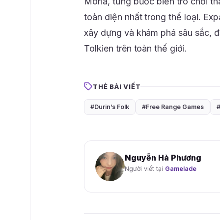
Moria, từng bước biến trò chơi t
toàn diện nhất trong thể loại. Ex
xây dựng và khám phá sâu sắc, đ
Tolkien trên toàn thế giới.
THẺ BÀI VIẾT
#Durin’s Folk
#Free Range Games
Nguyễn Hà Phương
Người viết tại
Gamelade