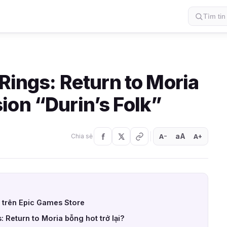
 Rings: Return to Moria
ion “Durin’s Folk”
aA
A
A
Chia sẻ
+
−
 trên Epic Games Store
: Return to Moria bỗng hot trở lại?