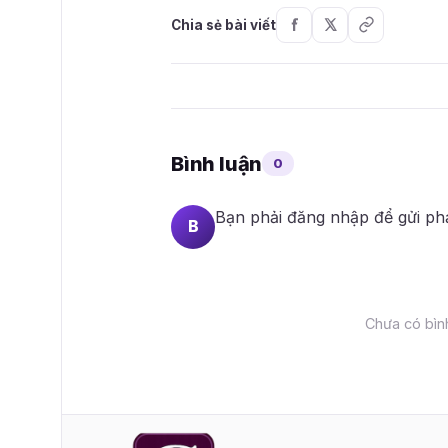
Chia sẻ bài viết
Bình luận
0
Bạn phải
đăng nhập
để gửi ph
B
Chưa có bình