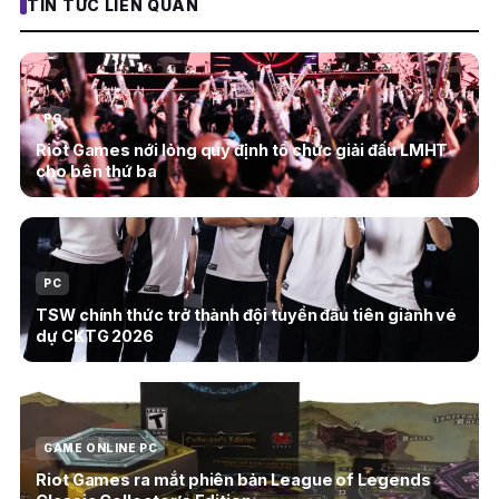
TIN TỨC LIÊN QUAN
PC
Riot Games nới lỏng quy định tổ chức giải đấu LMHT
cho bên thứ ba
PC
TSW chính thức trở thành đội tuyển đầu tiên giành vé
dự CKTG 2026
GAME ONLINE PC
Riot Games ra mắt phiên bản League of Legends