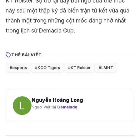
KT Rolster. Sự trở lại đầy bất ngờ của thể thức
này sau một thập kỷ đã biến trận tứ kết vừa qua
thành một trong những cột mốc đáng nhớ nhất
trong lịch sử Demacia Cup.
THẺ BÀI VIẾT
#esports
#KOO Tigers
#KT Rolster
#LMHT
Nguyễn Hoàng Long
Người viết tại
Gamelade