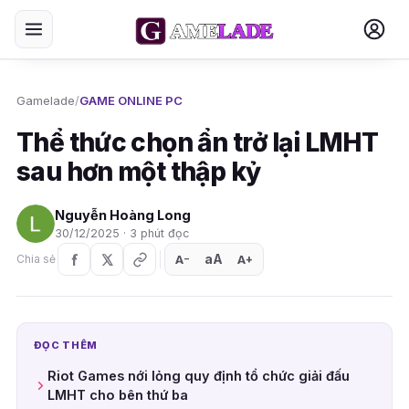
Gamelade
/
GAME ONLINE PC
Thể thức chọn ẩn trở lại LMHT
sau hơn một thập kỷ
Nguyễn Hoàng Long
30/12/2025 · 3 phút đọc
aA
A
A
Chia sẻ
+
−
ĐỌC THÊM
Riot Games nới lỏng quy định tổ chức giải đấu
LMHT cho bên thứ ba