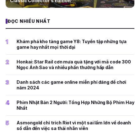
Classic Collector’s Edition
ĐỌC NHIỀU NHẤT
1
Khám phá kho tàng game Y8: Tuyển tập những tựa
game hay nhất mọi thời đại
2
Honkai: Star Rail cơn mưa quà tặng với mã code 300
Ngọc Ánh Sao và nhiều phần thưởng hấp dẫn
3
Danh sách các game online miễn phí đáng để chơi
năm 2024
4
Phim Nhật Bản 2 Người: Tổng Hợp Những Bộ Phim Hay
Nhất
5
Asmongold chỉ trích Riot vì một sai lầm lớn về doanh
số dẫn đến việc sa thải nhân viên