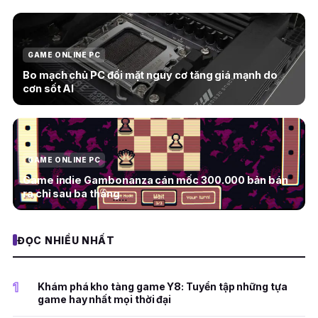
GAME ONLINE PC
Bo mạch chủ PC đối mặt nguy cơ tăng giá mạnh do
cơn sốt AI
GAME ONLINE PC
Game indie Gambonanza cán mốc 300.000 bản bán
ra chỉ sau ba tháng
ĐỌC NHIỀU NHẤT
1
Khám phá kho tàng game Y8: Tuyển tập những tựa
game hay nhất mọi thời đại