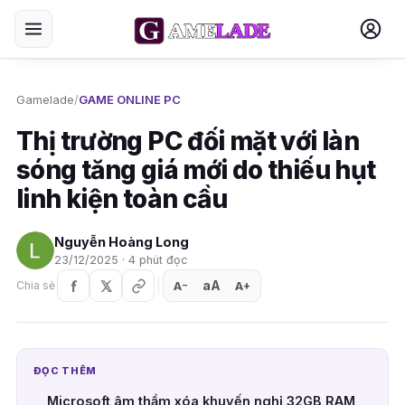
Gamelade
/
GAME ONLINE PC
Thị trường PC đối mặt với làn
sóng tăng giá mới do thiếu hụt
linh kiện toàn cầu
Nguyễn Hoàng Long
23/12/2025 · 4 phút đọc
aA
A
A
Chia sẻ
+
−
ĐỌC THÊM
Microsoft âm thầm xóa khuyến nghị 32GB RAM