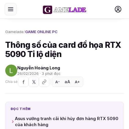
Gamelade
/
GAME ONLINE PC
Thông số của card đồ họa RTX
5090 Ti lộ diện
Nguyễn Hoàng Long
26/02/2026 · 3 phút đọc
aA
A
A
Chia sẻ
+
−
ĐỌC THÊM
Asus vướng tranh cãi khi hủy đơn hàng RTX 5090
của khách hàng