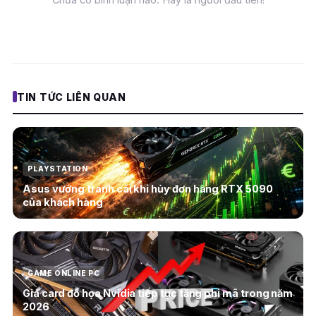
TIN TỨC LIÊN QUAN
PLAYSTATION
Asus vướng tranh cãi khi hủy đơn hàng RTX 5090
của khách hàng
GAME ONLINE PC
Giá card đồ họa Nvidia tiếp tục tăng phi mã trong năm
2026