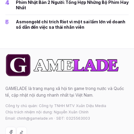
4
Phim Nhật Bản 2 Người: Tổng Hợp Những Bộ Phim Hay
Nhất
5
Asmongold chỉ trích Riot vì một sai lầm lớn về doanh
số dẫn đến việc sa thải nhân viên
GAMELADE là trang mạng xã hội tin game trong nước và Quốc
tế, cập nhật nội dung nhanh nhất tại Việt Nam.
Công ty chủ quản: Công ty TNHH MTV Xuân Diệu Media
Chịu trách nhiệm nội dung: Nguyễn Xuân Chính
Email: chinh@gamelade.vn · SĐT: 0325563003