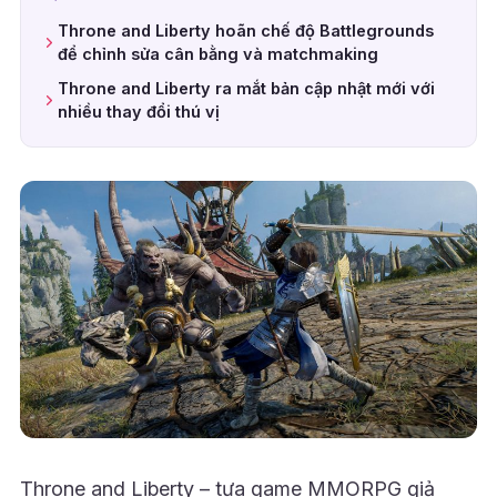
Throne and Liberty hoãn chế độ Battlegrounds
để chỉnh sửa cân bằng và matchmaking
Throne and Liberty ra mắt bản cập nhật mới với
nhiều thay đổi thú vị
Throne and Liberty – tựa game MMORPG giả