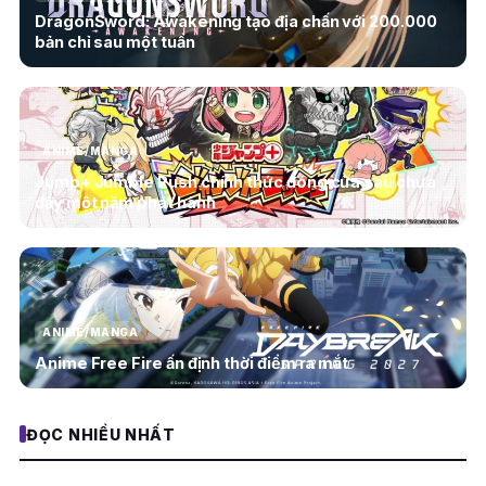
DragonSword: Awakening tạo địa chấn với 200.000
bản chỉ sau một tuần
ANIME/MANGA
Jump+ Jumble Rush chính thức đóng cửa sau chưa
đầy một năm phát hành
ANIME/MANGA
Anime Free Fire ấn định thời điểm ra mắt
ĐỌC NHIỀU NHẤT