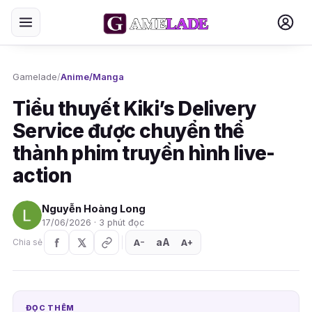
Gamelade
/
Anime/Manga
Tiểu thuyết Kiki’s Delivery
Service được chuyển thể
thành phim truyền hình live-
action
Nguyễn Hoàng Long
17/06/2026 · 3 phút đọc
aA
A
A
Chia sẻ
+
−
ĐỌC THÊM