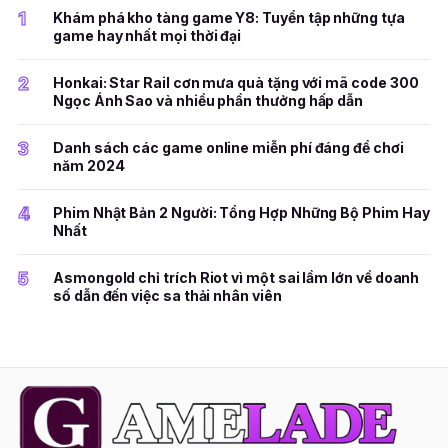
1
Khám phá kho tàng game Y8: Tuyển tập những tựa
game hay nhất mọi thời đại
2
Honkai: Star Rail cơn mưa quà tặng với mã code 300
Ngọc Ánh Sao và nhiều phần thưởng hấp dẫn
3
Danh sách các game online miễn phí đáng để chơi
năm 2024
4
Phim Nhật Bản 2 Người: Tổng Hợp Những Bộ Phim Hay
Nhất
5
Asmongold chỉ trích Riot vì một sai lầm lớn về doanh
số dẫn đến việc sa thải nhân viên