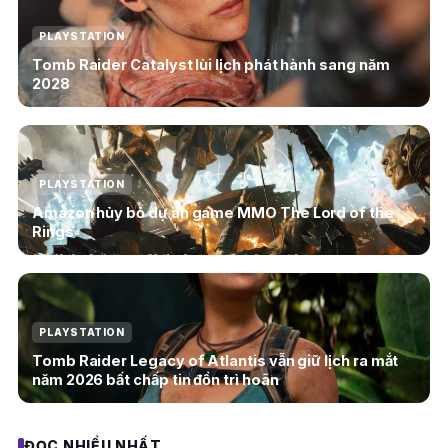
PLAYSTATION
Tomb Raider Catalyst lùi lịch phát hành sang năm
2028
PLAYSTATION
Amazon hủy bỏ dự án game MMO The Lord of the
Rings
PLAYSTATION
Tomb Raider Legacy of Atlantis vẫn giữ lịch ra mắt
năm 2026 bất chấp tin đồn trì hoãn
ĐỌC NHIỀU NHẤT