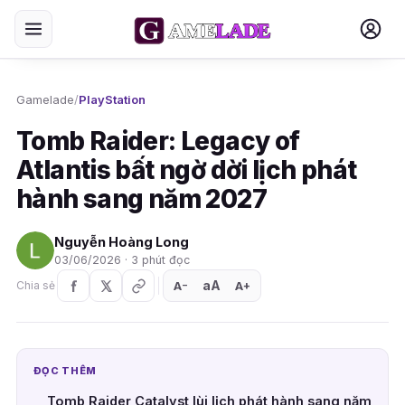
Gamelade
/
PlayStation
Tomb Raider: Legacy of
Atlantis bất ngờ dời lịch phát
hành sang năm 2027
Nguyễn Hoàng Long
03/06/2026 · 3 phút đọc
aA
A
A
Chia sẻ
+
−
ĐỌC THÊM
Tomb Raider Catalyst lùi lịch phát hành sang năm