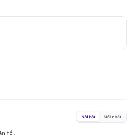
Nổi bật
Mới nhất
ản hồi.