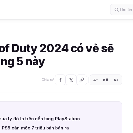
l of Duty 2024 có vẻ sẽ
áng 5 này
aA
A
A
Chia sẻ
+
−
ửa tỷ đô la trên nền tảng PlayStation
ên PS5 cán mốc 7 triệu bản bán ra