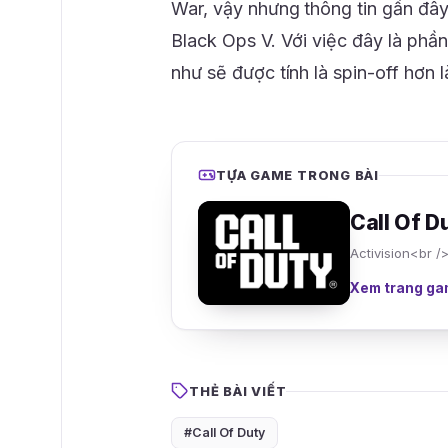
War, vậy nhưng thông tin gần đây
Black Ops V. Với việc đây là phầ
như sẽ được tính là spin-off hơn l
TỰA GAME TRONG BÀI
Call Of D
Activision<br /
Xem trang ga
THẺ BÀI VIẾT
#Call Of Duty