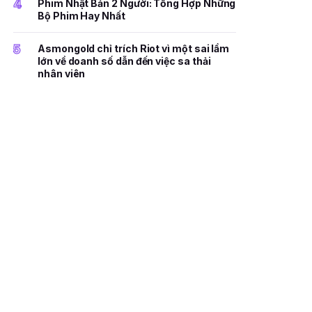
4
Phim Nhật Bản 2 Người: Tổng Hợp Những
Bộ Phim Hay Nhất
5
Asmongold chỉ trích Riot vì một sai lầm
lớn về doanh số dẫn đến việc sa thải
nhân viên