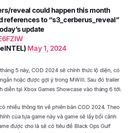
ers/reveal could happen this month
d references to “s3_cerberus_reveal”
 today’s update
aE6FZlW
lieINTEL)
May 1, 2024
 tháng 5 này, COD 2024 sẽ chính thức lộ diện, có
r ngắn hoặc được gợi ý trong MWIII. Sau đó trailer
nh diễn tại Xbox Games Showcase vào tháng 6 tới.
có nhiều thông tin về phiên bản COD 2024. Theo
 chính của tựa game này và game sẽ lấy bối cảnh
ame được cho là sẽ có tiêu đề Black Ops Gulf