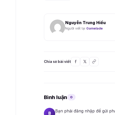
Nguyễn Trung Hiếu
Người viết tại
Gamelade
Chia sẻ bài viết
Bình luận
0
Bạn phải
đăng nhập
để gửi ph
B