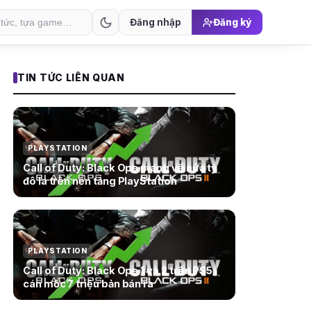
Đăng nhập
Đăng ký
TIN TỨC LIÊN QUAN
PLAYSTATION
Call of Duty: Black Ops mang về nửa tỷ
đô la trên nền tảng PlayStation
PLAYSTATION
Call of Duty: Black Ops 1 và 2 trên PS5
cán mốc 7 triệu bản bán ra