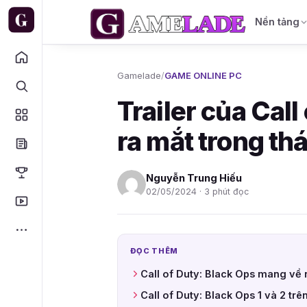
Nền tảng
Gamelade
/
GAME ONLINE PC
Trailer của Cal
ra mắt trong th
Nguyễn Trung Hiếu
02/05/2024 · 3 phút đọc
ĐỌC THÊM
Call of Duty: Black Ops mang về n
Call of Duty: Black Ops 1 và 2 tr