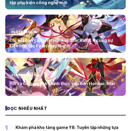
tập phụ kiện công nghệ mới
PLAYSTATION
Chi tiết bản cập nhật Honkai: Star Rail 4.4 cùng sự
kiện hợp tác Fate/stay Night
PLAYSTATION
Rin và Gillgamesh chính thức cập bến Honkai: Star
Rail
ĐỌC NHIỀU NHẤT
1
Khám phá kho tàng game Y8: Tuyển tập những tựa