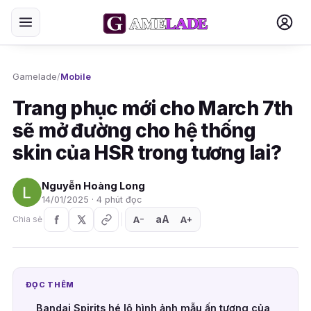
Gamelade
/
Mobile
Trang phục mới cho March 7th
sẽ mở đường cho hệ thống
skin của HSR trong tương lai?
Nguyễn Hoàng Long
14/01/2025 · 4 phút đọc
aA
A
A
Chia sẻ
+
−
ĐỌC THÊM
Bandai Spirits hé lộ hình ảnh mẫu ấn tượng của