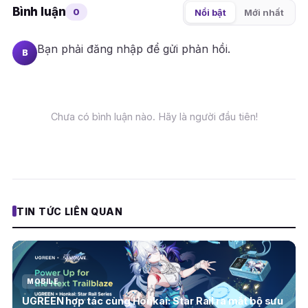
Bình luận
0
Nổi bật
Mới nhất
Bạn phải
đăng nhập
để gửi phản hồi.
B
Chưa có bình luận nào. Hãy là người đầu tiên!
TIN TỨC LIÊN QUAN
MOBILE
UGREEN hợp tác cùng Honkai: Star Rail ra mắt bộ sưu