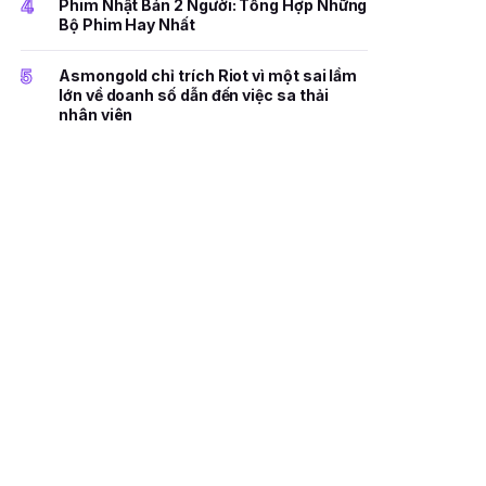
4
Phim Nhật Bản 2 Người: Tổng Hợp Những
Bộ Phim Hay Nhất
5
Asmongold chỉ trích Riot vì một sai lầm
lớn về doanh số dẫn đến việc sa thải
nhân viên