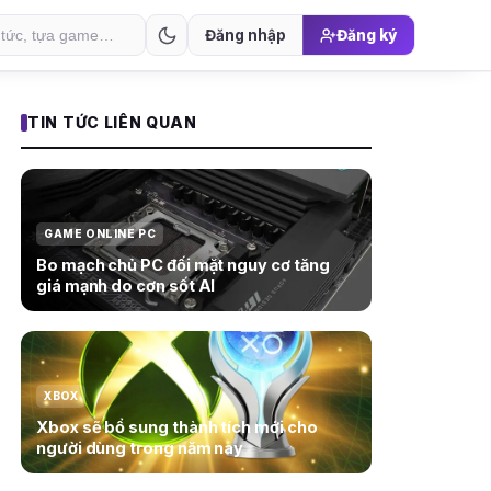
Đăng nhập
Đăng ký
TIN TỨC LIÊN QUAN
GAME ONLINE PC
Bo mạch chủ PC đối mặt nguy cơ tăng
giá mạnh do cơn sốt AI
XBOX
Xbox sẽ bổ sung thành tích mới cho
người dùng trong năm nay