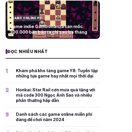
GAME ONLINE PC
Game indie Gambonanza cán mốc
300.000 bản bán ra chỉ sau ba tháng
ĐỌC NHIỀU NHẤT
1
Khám phá kho tàng game Y8: Tuyển tập
những tựa game hay nhất mọi thời đại
2
Honkai: Star Rail cơn mưa quà tặng với
mã code 300 Ngọc Ánh Sao và nhiều
phần thưởng hấp dẫn
3
Danh sách các game online miễn phí
đáng để chơi năm 2024