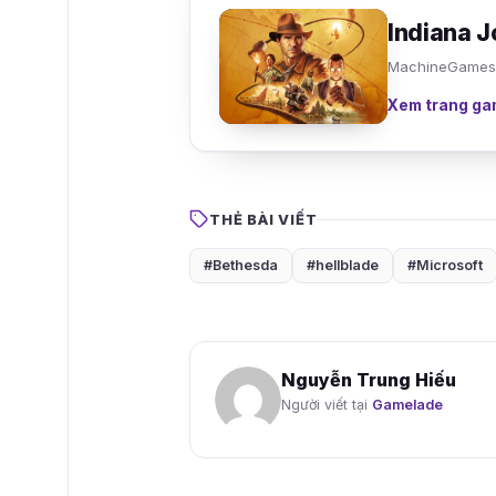
Indiana J
MachineGames 
Xem trang ga
THẺ BÀI VIẾT
#Bethesda
#hellblade
#Microsoft
Nguyễn Trung Hiếu
Người viết tại
Gamelade