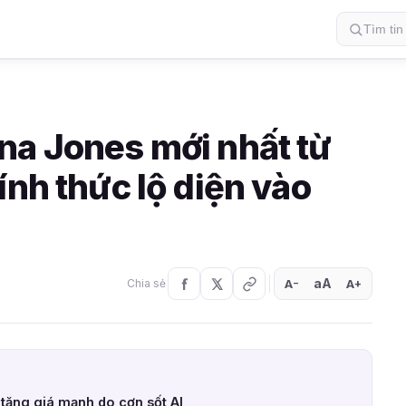
na Jones mới nhất từ
ính thức lộ diện vào
aA
A
A
Chia sẻ
+
−
tăng giá mạnh do cơn sốt AI